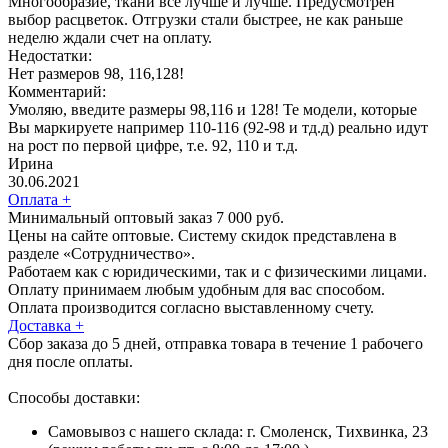
Многообразие, ткани все лучше и лучше. Предусмотрен
выбор расцветок. Отгрузки стали быстрее, не как раньше
неделю ждали счет на оплату.
Недостатки:
Нет размеров 98, 116,128!
Комментарий:
Умоляю, введите размеры 98,116 и 128! Те модели, которые
Вы маркируете например 110-116 (92-98 и тд.д) реально идут
на рост по первой цифре, т.е. 92, 110 и т.д.
Ирина
30.06.2021
Оплата
+
Минимальный оптовый заказ 7 000 руб.
Цены на сайте оптовые. Систему скидок представлена в
разделе «Сотрудничество».
Работаем как с юридическими, так и с физическими лицами.
Оплату принимаем любым удобным для вас способом.
Оплата производится согласно выставленному счету.
Доставка
+
Сбор заказа до 5 дней, отправка товара в течение 1 рабочего
дня после оплаты.
Способы доставки:
Самовывоз с нашего склада: г. Смоленск, Тихвинка, 23