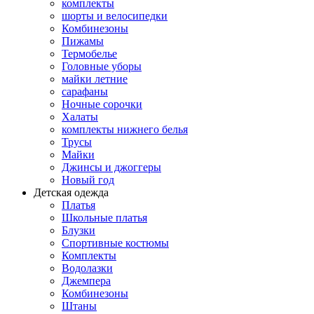
комплекты
шорты и велосипедки
Комбинезоны
Пижамы
Термобелье
Головные уборы
майки летние
сарафаны
Ночные сорочки
Халаты
комплекты нижнего белья
Трусы
Майки
Джинсы и джоггеры
Новый год
Детская одежда
Платья
Школьные платья
Блузки
Спортивные костюмы
Комплекты
Водолазки
Джемпера
Комбинезоны
Штаны