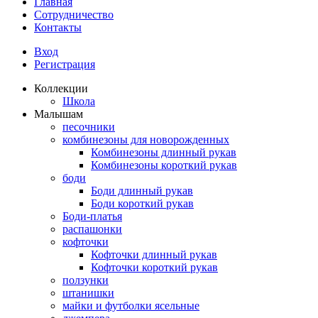
Главная
Сотрудничество
Контакты
Вход
Регистрация
Коллекции
Школа
Малышам
песочники
комбинезоны для новорожденных
Комбинезоны длинный рукав
Комбинезоны короткий рукав
боди
Боди длинный рукав
Боди короткий рукав
Боди-платья
распашонки
кофточки
Кофточки длинный рукав
Кофточки короткий рукав
ползунки
штанишки
майки и футболки ясельные