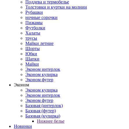
Поддева и термобелье
Толстовки и куртки на молнии
Рубашки
ночные сорочки
Пижамы
Футболки
Халаты
трусы
Майки летние
Шорты
Юбки
Шапки
Майки
Эконом интерлок
Эконом кулирка
Эконом футер
Эконом
Эконом кулирка
Эконом интерлок
Эконом футер
Базовая (интерлок)
Базовая (футер)
Базовая (кулирка)
Нижнее белье
Новинки