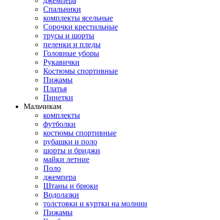
джемпера
Спальники
комплекты ясельные
Сорочки крестильные
трусы и шорты
пеленки и пледы
Головные уборы
Рукавички
Костюмы спортивные
Пижамы
Платья
Пинетки
Мальчикам
комплекты
футболки
костюмы спортивные
рубашки и поло
шорты и бриджи
майки летние
Поло
джемпера
Штаны и брюки
Водолазки
толстовки и куртки на молнии
Пижамы