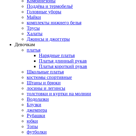
Комбинезоны
Поддёва и термобельё
Головные уборы
Майки
комплекты нижнего белья
Трусы
Халаты
Джинсы и джоггеры
Девочкам
платья
Нарядные платья
Платья длинный рукав
Платья короткий рукав
Школьные платья
костюмы спортивные
Штаны и брюки
лосины и легинсы
толстовки и куртки на молнии
Водолазки
Блузки
джемпера
Рубашки
юбки
Топы
футболки