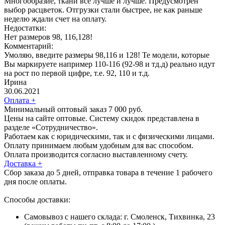
Многообразие, ткани все лучше и лучше. Предусмотрен
выбор расцветок. Отгрузки стали быстрее, не как раньше
неделю ждали счет на оплату.
Недостатки:
Нет размеров 98, 116,128!
Комментарий:
Умоляю, введите размеры 98,116 и 128! Те модели, которые
Вы маркируете например 110-116 (92-98 и тд.д) реально идут
на рост по первой цифре, т.е. 92, 110 и т.д.
Ирина
30.06.2021
Оплата
+
Минимальный оптовый заказ 7 000 руб.
Цены на сайте оптовые. Систему скидок представлена в
разделе «Сотрудничество».
Работаем как с юридическими, так и с физическими лицами.
Оплату принимаем любым удобным для вас способом.
Оплата производится согласно выставленному счету.
Доставка
+
Сбор заказа до 5 дней, отправка товара в течение 1 рабочего
дня после оплаты.
Способы доставки:
Самовывоз с нашего склада: г. Смоленск, Тихвинка, 23