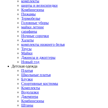
комплекты
шорты и велосипедки
Комбинезоны
Пижамы
Термобелье
Головные уборы
майки летние
сарафаны
Ночные сорочки
Халаты
комплекты нижнего белья
Трусы
Майки
Джинсы и джоггеры
Новый год
Детская одежда
Платья
Школьные платья
Блузки
Спортивные костюмы
Комплекты
Водолазки
Джемпера
Комбинезоны
Штаны