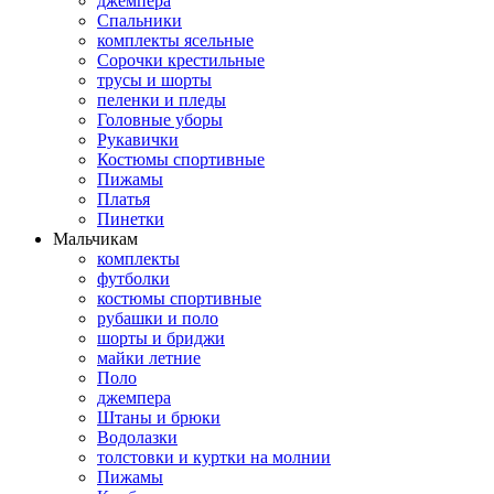
джемпера
Спальники
комплекты ясельные
Сорочки крестильные
трусы и шорты
пеленки и пледы
Головные уборы
Рукавички
Костюмы спортивные
Пижамы
Платья
Пинетки
Мальчикам
комплекты
футболки
костюмы спортивные
рубашки и поло
шорты и бриджи
майки летние
Поло
джемпера
Штаны и брюки
Водолазки
толстовки и куртки на молнии
Пижамы