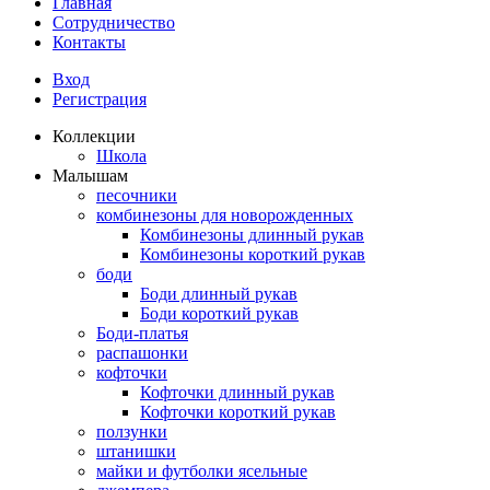
Главная
Сотрудничество
Контакты
Вход
Регистрация
Коллекции
Школа
Малышам
песочники
комбинезоны для новорожденных
Комбинезоны длинный рукав
Комбинезоны короткий рукав
боди
Боди длинный рукав
Боди короткий рукав
Боди-платья
распашонки
кофточки
Кофточки длинный рукав
Кофточки короткий рукав
ползунки
штанишки
майки и футболки ясельные