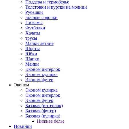
Поддева и термобелье
Толстовки и куртки на молнии
Рубашки
ночные сорочки
Пижамы
Футболки
Халаты
трусы
Майки летние
Шорты
Юбки
Шапки
Майки
Эконом интерлок
Эконом кулирка
Эконом футер
Эконом
Эконом кулирка
Эконом интерлок
Эконом футер
Базовая (интерлок)
Базовая (футер)
Базовая (кулирка)
Нижнее белье
Новинки