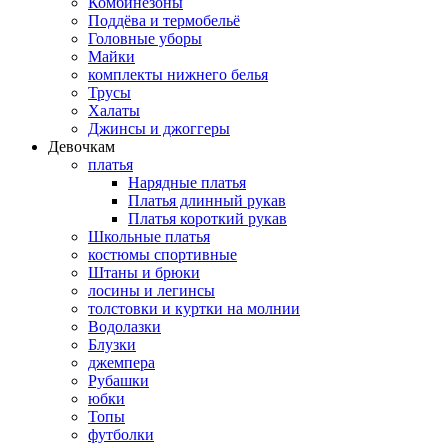
Комбинезоны
Поддёва и термобельё
Головные уборы
Майки
комплекты нижнего белья
Трусы
Халаты
Джинсы и джоггеры
Девочкам
платья
Нарядные платья
Платья длинный рукав
Платья короткий рукав
Школьные платья
костюмы спортивные
Штаны и брюки
лосины и легинсы
толстовки и куртки на молнии
Водолазки
Блузки
джемпера
Рубашки
юбки
Топы
футболки