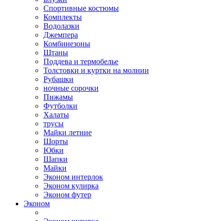
Спортивные костюмы
Комплекты
Водолазки
Джемпера
Комбинезоны
Штаны
Поддева и термобелье
Толстовки и куртки на молнии
Рубашки
ночные сорочки
Пижамы
Футболки
Халаты
трусы
Майки летние
Шорты
Юбки
Шапки
Майки
Эконом интерлок
Эконом кулирка
Эконом футер
Эконом