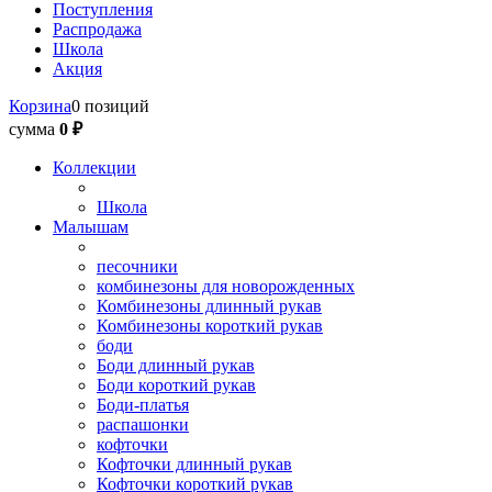
Поступления
Распродажа
Школа
Акция
Корзина
0 позиций
сумма
0 ₽
Коллекции
Школа
Малышам
песочники
комбинезоны для новорожденных
Комбинезоны длинный рукав
Комбинезоны короткий рукав
боди
Боди длинный рукав
Боди короткий рукав
Боди-платья
распашонки
кофточки
Кофточки длинный рукав
Кофточки короткий рукав