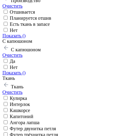
Производство
Очистить
Отшивается
Планируется отшив
Есть ткань в запасе
Нет
Показать (
)
С капюшоном
С капюшоном
Очистить
Да
Нет
Показать (
)
Ткань
Ткань
Очистить
Кулирка
Интерлок
Кашкорсе
Капитоний
Ангора лапша
Футер двунитка петля
Футер трёхнитка петля