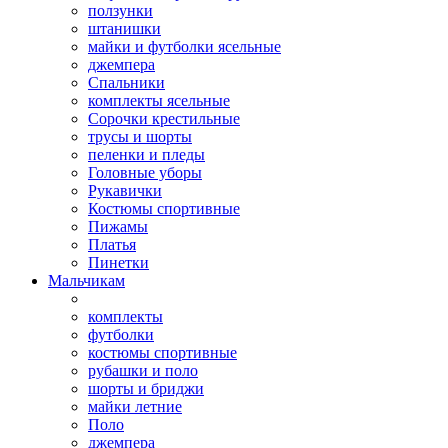
ползунки
штанишки
майки и футболки ясельные
джемпера
Спальники
комплекты ясельные
Сорочки крестильные
трусы и шорты
пеленки и пледы
Головные уборы
Рукавички
Костюмы спортивные
Пижамы
Платья
Пинетки
Мальчикам
комплекты
футболки
костюмы спортивные
рубашки и поло
шорты и бриджи
майки летние
Поло
джемпера