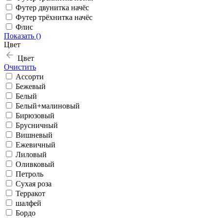
Футер двунитка начёс
Футер трёхнитка начёс
Флис
Показать (
)
Цвет
Цвет
Очистить
Ассорти
Бежевый
Белый
Белый+малиновый
Бирюзовый
Брусничный
Вишневый
Ежевичный
Лиловый
Оливковый
Петроль
Сухая роза
Терракот
шалфей
Бордо