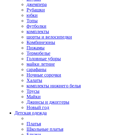
джемпера
Рубашки
юбки
Топы
футболки
комплекты
шорты и велосипедки
Комбинезоны
Пижамы
Термобелье
Головные уборы
майки летние
сарафаны
Ночные сорочки
Халаты
комплекты нижнего белья
Трусы
Майки
Джинсы и джоггеры
Новый год
Детская одежда
Платья
Школьные платья
Блузки