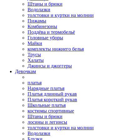
Штаны и брюки
Водолазки
толстовки и куртки на молнии
Пижамы
Комбинезоны
Поддёва и термобельё
Головные уборы
Майки
комплекты нижнего белья
Трусы
Халаты
Джинсы и джоггеры
Девочкам
платья
Нарядные платья
Платья длинный рукав
Платья короткий рукав
Школьные платья
костюмы спортивные
Штаны и брюки
лосины и легинсы
толстовки и куртки на молнии
Водолазки
Блузки