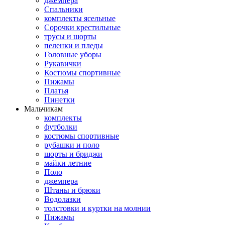
джемпера
Спальники
комплекты ясельные
Сорочки крестильные
трусы и шорты
пеленки и пледы
Головные уборы
Рукавички
Костюмы спортивные
Пижамы
Платья
Пинетки
Мальчикам
комплекты
футболки
костюмы спортивные
рубашки и поло
шорты и бриджи
майки летние
Поло
джемпера
Штаны и брюки
Водолазки
толстовки и куртки на молнии
Пижамы