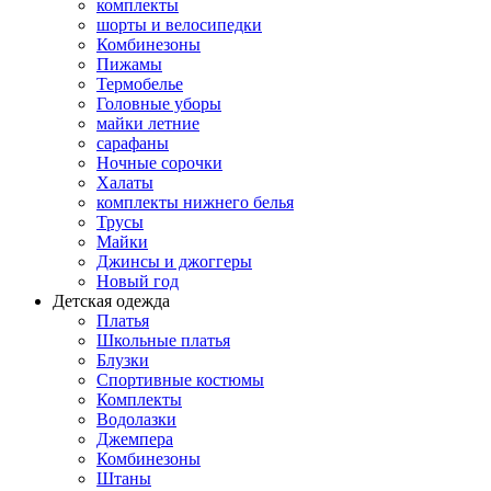
комплекты
шорты и велосипедки
Комбинезоны
Пижамы
Термобелье
Головные уборы
майки летние
сарафаны
Ночные сорочки
Халаты
комплекты нижнего белья
Трусы
Майки
Джинсы и джоггеры
Новый год
Детская одежда
Платья
Школьные платья
Блузки
Спортивные костюмы
Комплекты
Водолазки
Джемпера
Комбинезоны
Штаны