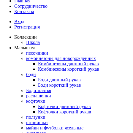
Главная
Сотрудничество
Контакты
Вход
Регистрация
Коллекции
Школа
Малышам
песочники
комбинезоны для новорожденных
Комбинезоны длинный рукав
Комбинезоны короткий рукав
боди
Боди длинный рукав
Боди короткий рукав
Боди-платья
распашонки
кофточки
Кофточки длинный рукав
Кофточки короткий рукав
ползунки
штанишки
майки и футболки ясельные