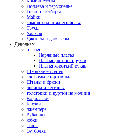
Комбинезоны
Поддёва и термобельё
Головные уборы
Майки
комплекты нижнего белья
Трусы
Халаты
Джинсы и джоггеры
Девочкам
платья
Нарядные платья
Платья длинный рукав
Платья короткий рукав
Школьные платья
костюмы спортивные
Штаны и брюки
лосины и легинсы
толстовки и куртки на молнии
Водолазки
Блузки
джемпера
Рубашки
юбки
Топы
футболки