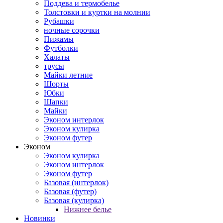
Поддева и термобелье
Толстовки и куртки на молнии
Рубашки
ночные сорочки
Пижамы
Футболки
Халаты
трусы
Майки летние
Шорты
Юбки
Шапки
Майки
Эконом интерлок
Эконом кулирка
Эконом футер
Эконом
Эконом кулирка
Эконом интерлок
Эконом футер
Базовая (интерлок)
Базовая (футер)
Базовая (кулирка)
Нижнее белье
Новинки