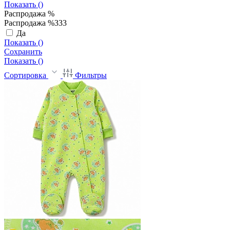
Показать (
)
Распродажа %
Распродажа %333
Да
Показать (
)
Сохранить
Показать (
)
Сортировка
Фильтры