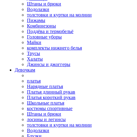
Штаны и брюки
Водолазки
толстовки и куртки на молнии
Пижамы
Комбинезоны
Поддёва и термобельё
Головные уборы
Майки
комплекты нижнего белья
Трусы
Халаты
Джинсы и джоггеры
Девочкам
платья
Нарядные платья
Платья длинный рукав
Платья короткий рукав
Школьные платья
костюмы спортивные
Штаны и брюки
лосины и легинсы
толстовки и куртки на молнии
Водолазки
Блузки