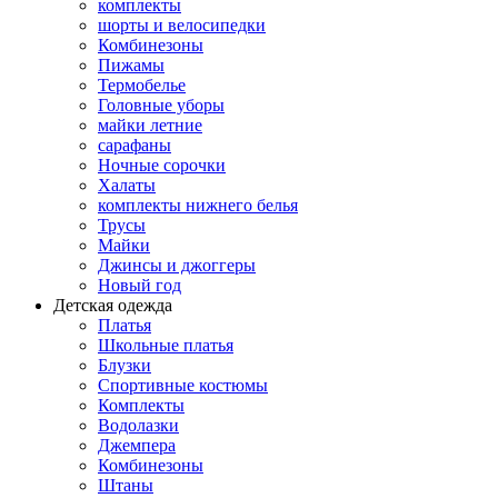
комплекты
шорты и велосипедки
Комбинезоны
Пижамы
Термобелье
Головные уборы
майки летние
сарафаны
Ночные сорочки
Халаты
комплекты нижнего белья
Трусы
Майки
Джинсы и джоггеры
Новый год
Детская одежда
Платья
Школьные платья
Блузки
Спортивные костюмы
Комплекты
Водолазки
Джемпера
Комбинезоны
Штаны