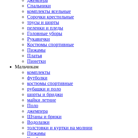
джемпера
Спальники
комплекты ясельные
Сорочки крестильные
трусы и шорты
пеленки и пледы
Головные уборы
Рукавички
Костюмы спортивные
Пижамы
Платья
Пинетки
Мальчикам
комплекты
футболки
костюмы спортивные
рубашки и поло
шорты и бриджи
майки летние
Поло
джемпера
Штаны и брюки
Водолазки
толстовки и куртки на молнии
Пижамы