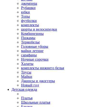
джемпера
Рубашки
юбки
Топы
футболки
комплекты
шорты и велосипедки
Комбинезоны
Пижамы
Термобелье
Головные уборы
майки летние
сарафаны
Ночные сорочки
Халаты
комплекты нижнего белья
Трусы
Майки
Джинсы и джоггеры
Новый год
Детская одежда
Платья
Школьные платья
Блузки