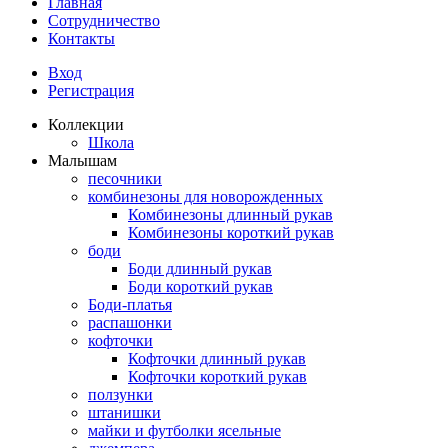
Главная
Сотрудничество
Контакты
Вход
Регистрация
Коллекции
Школа
Малышам
песочники
комбинезоны для новорожденных
Комбинезоны длинный рукав
Комбинезоны короткий рукав
боди
Боди длинный рукав
Боди короткий рукав
Боди-платья
распашонки
кофточки
Кофточки длинный рукав
Кофточки короткий рукав
ползунки
штанишки
майки и футболки ясельные