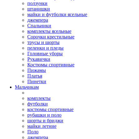
ползунки
штанишки
майки и футболки ясельные
джемпера
Спальники
комплекты ясельные
Сорочки крестильные
трусы и шорты
пеленки и пледы
Головные уборы
Рукавички
Костюмы спортивные
Пижамы
Платья
Пинетки
Мальчикам
комплекты
футболки
костюмы спортивные
рубашки и поло
шорты и бриджи
майки летние
Поло
джемпера