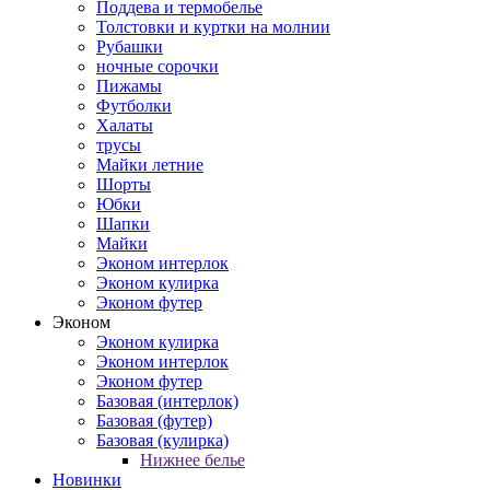
Поддева и термобелье
Толстовки и куртки на молнии
Рубашки
ночные сорочки
Пижамы
Футболки
Халаты
трусы
Майки летние
Шорты
Юбки
Шапки
Майки
Эконом интерлок
Эконом кулирка
Эконом футер
Эконом
Эконом кулирка
Эконом интерлок
Эконом футер
Базовая (интерлок)
Базовая (футер)
Базовая (кулирка)
Нижнее белье
Новинки