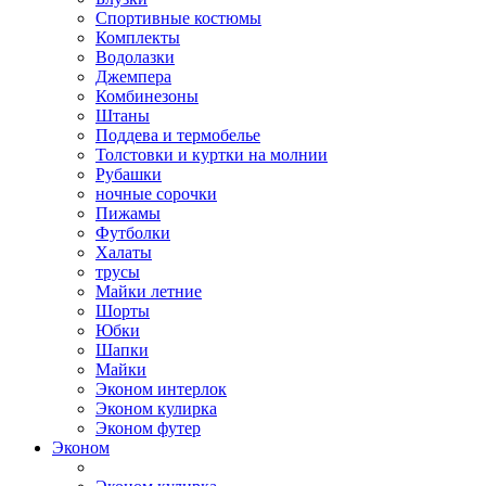
Спортивные костюмы
Комплекты
Водолазки
Джемпера
Комбинезоны
Штаны
Поддева и термобелье
Толстовки и куртки на молнии
Рубашки
ночные сорочки
Пижамы
Футболки
Халаты
трусы
Майки летние
Шорты
Юбки
Шапки
Майки
Эконом интерлок
Эконом кулирка
Эконом футер
Эконом