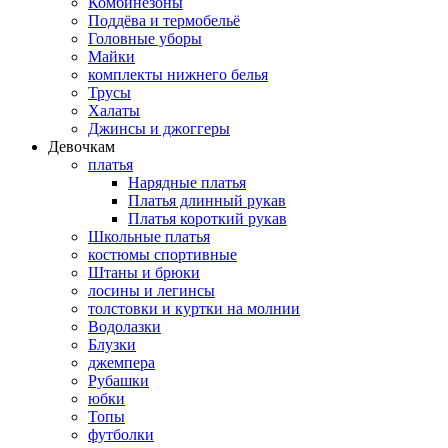
Комбинезоны
Поддёва и термобельё
Головные уборы
Майки
комплекты нижнего белья
Трусы
Халаты
Джинсы и джоггеры
Девочкам
платья
Нарядные платья
Платья длинный рукав
Платья короткий рукав
Школьные платья
костюмы спортивные
Штаны и брюки
лосины и легинсы
толстовки и куртки на молнии
Водолазки
Блузки
джемпера
Рубашки
юбки
Топы
футболки