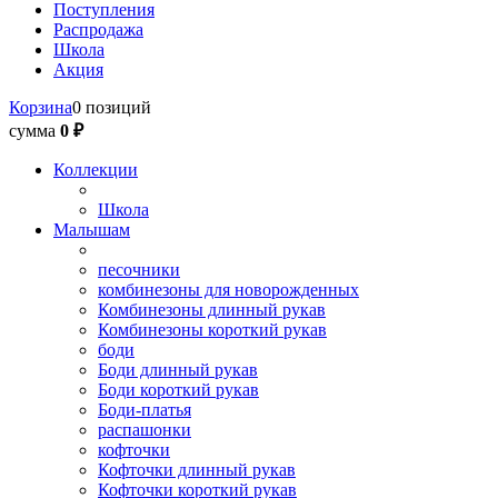
Поступления
Распродажа
Школа
Акция
Корзина
0 позиций
сумма
0 ₽
Коллекции
Школа
Малышам
песочники
комбинезоны для новорожденных
Комбинезоны длинный рукав
Комбинезоны короткий рукав
боди
Боди длинный рукав
Боди короткий рукав
Боди-платья
распашонки
кофточки
Кофточки длинный рукав
Кофточки короткий рукав