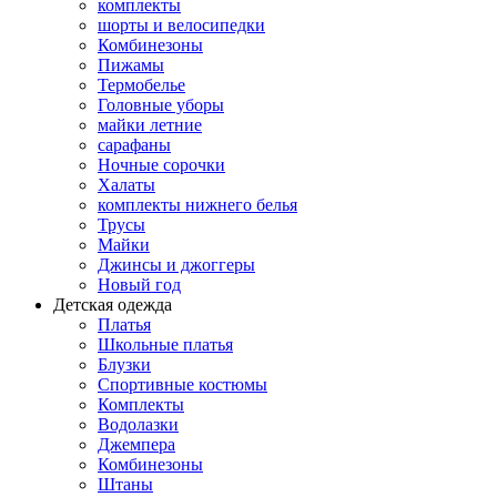
комплекты
шорты и велосипедки
Комбинезоны
Пижамы
Термобелье
Головные уборы
майки летние
сарафаны
Ночные сорочки
Халаты
комплекты нижнего белья
Трусы
Майки
Джинсы и джоггеры
Новый год
Детская одежда
Платья
Школьные платья
Блузки
Спортивные костюмы
Комплекты
Водолазки
Джемпера
Комбинезоны
Штаны