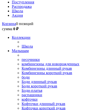
Поступления
Распродажа
Школа
Акция
Корзина
0 позиций
сумма
0 ₽
Коллекции
Школа
Малышам
песочники
комбинезоны для новорожденных
Комбинезоны длинный рукав
Комбинезоны короткий рукав
боди
Боди длинный рукав
Боди короткий рукав
Боди-платья
распашонки
кофточки
Кофточки длинный рукав
Кофточки короткий рукав