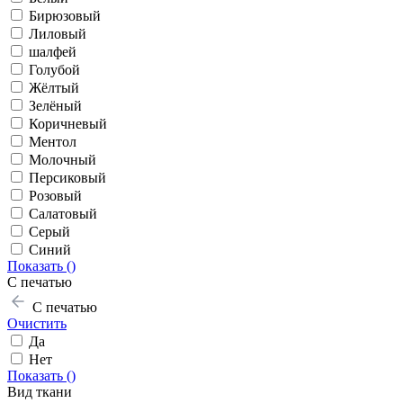
Бирюзовый
Лиловый
шалфей
Голубой
Жёлтый
Зелёный
Коричневый
Ментол
Молочный
Персиковый
Розовый
Салатовый
Серый
Синий
Показать (
)
С печатью
С печатью
Очистить
Да
Нет
Показать (
)
Вид ткани