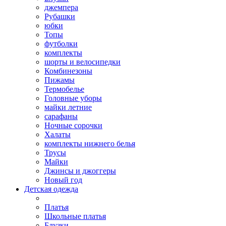
джемпера
Рубашки
юбки
Топы
футболки
комплекты
шорты и велосипедки
Комбинезоны
Пижамы
Термобелье
Головные уборы
майки летние
сарафаны
Ночные сорочки
Халаты
комплекты нижнего белья
Трусы
Майки
Джинсы и джоггеры
Новый год
Детская одежда
Платья
Школьные платья
Блузки