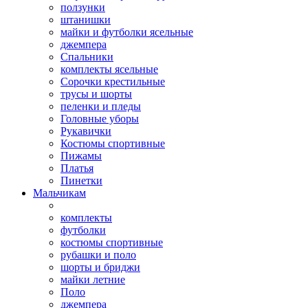
ползунки
штанишки
майки и футболки ясельные
джемпера
Спальники
комплекты ясельные
Сорочки крестильные
трусы и шорты
пеленки и пледы
Головные уборы
Рукавички
Костюмы спортивные
Пижамы
Платья
Пинетки
Мальчикам
комплекты
футболки
костюмы спортивные
рубашки и поло
шорты и бриджи
майки летние
Поло
джемпера