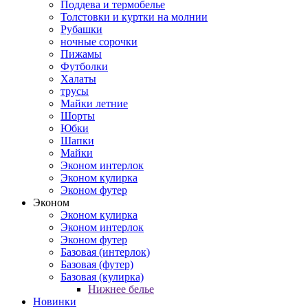
Поддева и термобелье
Толстовки и куртки на молнии
Рубашки
ночные сорочки
Пижамы
Футболки
Халаты
трусы
Майки летние
Шорты
Юбки
Шапки
Майки
Эконом интерлок
Эконом кулирка
Эконом футер
Эконом
Эконом кулирка
Эконом интерлок
Эконом футер
Базовая (интерлок)
Базовая (футер)
Базовая (кулирка)
Нижнее белье
Новинки