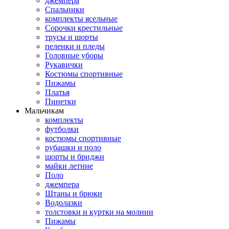
джемпера
Спальники
комплекты ясельные
Сорочки крестильные
трусы и шорты
пеленки и пледы
Головные уборы
Рукавички
Костюмы спортивные
Пижамы
Платья
Пинетки
Мальчикам
комплекты
футболки
костюмы спортивные
рубашки и поло
шорты и бриджи
майки летние
Поло
джемпера
Штаны и брюки
Водолазки
толстовки и куртки на молнии
Пижамы