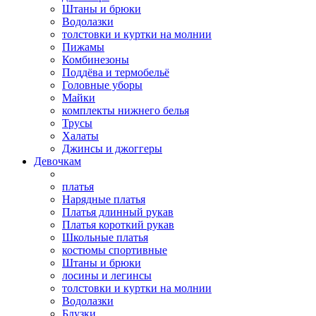
Штаны и брюки
Водолазки
толстовки и куртки на молнии
Пижамы
Комбинезоны
Поддёва и термобельё
Головные уборы
Майки
комплекты нижнего белья
Трусы
Халаты
Джинсы и джоггеры
Девочкам
платья
Нарядные платья
Платья длинный рукав
Платья короткий рукав
Школьные платья
костюмы спортивные
Штаны и брюки
лосины и легинсы
толстовки и куртки на молнии
Водолазки
Блузки