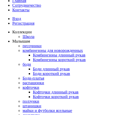
Главная
Сотрудничество
Контакты
Вход
Регистрация
Коллекции
Школа
Малышам
песочники
комбинезоны для новорожденных
Комбинезоны длинный рукав
Комбинезоны короткий рукав
боди
Боди длинный рукав
Боди короткий рукав
Боди-платья
распашонки
кофточки
Кофточки длинный рукав
Кофточки короткий рукав
ползунки
штанишки
майки и футболки ясельные