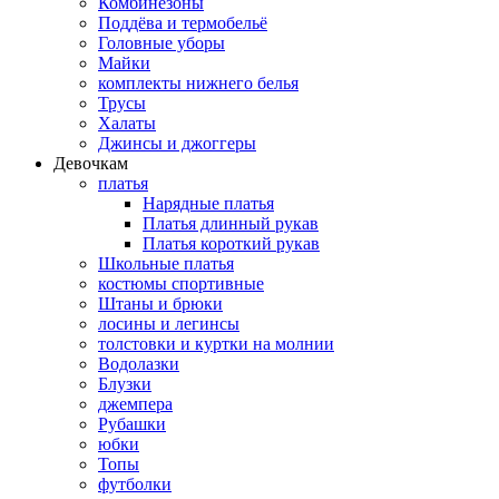
Комбинезоны
Поддёва и термобельё
Головные уборы
Майки
комплекты нижнего белья
Трусы
Халаты
Джинсы и джоггеры
Девочкам
платья
Нарядные платья
Платья длинный рукав
Платья короткий рукав
Школьные платья
костюмы спортивные
Штаны и брюки
лосины и легинсы
толстовки и куртки на молнии
Водолазки
Блузки
джемпера
Рубашки
юбки
Топы
футболки