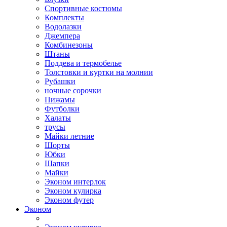
Спортивные костюмы
Комплекты
Водолазки
Джемпера
Комбинезоны
Штаны
Поддева и термобелье
Толстовки и куртки на молнии
Рубашки
ночные сорочки
Пижамы
Футболки
Халаты
трусы
Майки летние
Шорты
Юбки
Шапки
Майки
Эконом интерлок
Эконом кулирка
Эконом футер
Эконом