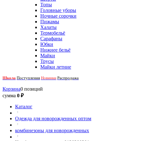
Топы
Головные уборы
Ночные сорочки
Пижамы
Халаты
Термобельё
Сарафаны
Юбки
Нижнее бельё
Майки
Трусы
Майки летние
Школа
Поступления
Новинки
Распродажа
Корзина
0 позиций
сумма
0 ₽
Каталог
Одежда для новорожденных оптом
комбинезоны для новорожденных