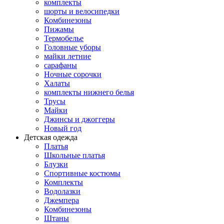
комплекты
шорты и велосипедки
Комбинезоны
Пижамы
Термобелье
Головные уборы
майки летние
сарафаны
Ночные сорочки
Халаты
комплекты нижнего белья
Трусы
Майки
Джинсы и джоггеры
Новый год
Детская одежда
Платья
Школьные платья
Блузки
Спортивные костюмы
Комплекты
Водолазки
Джемпера
Комбинезоны
Штаны