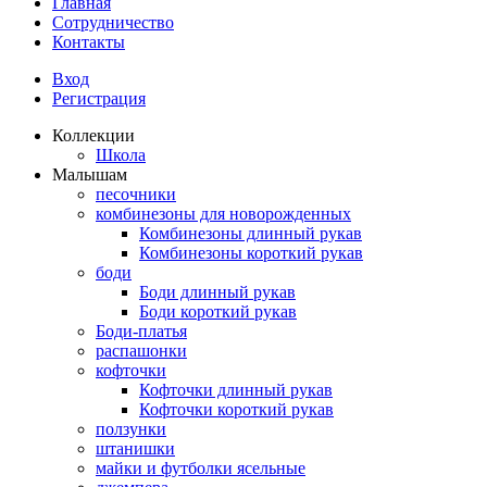
Главная
Сотрудничество
Контакты
Вход
Регистрация
Коллекции
Школа
Малышам
песочники
комбинезоны для новорожденных
Комбинезоны длинный рукав
Комбинезоны короткий рукав
боди
Боди длинный рукав
Боди короткий рукав
Боди-платья
распашонки
кофточки
Кофточки длинный рукав
Кофточки короткий рукав
ползунки
штанишки
майки и футболки ясельные