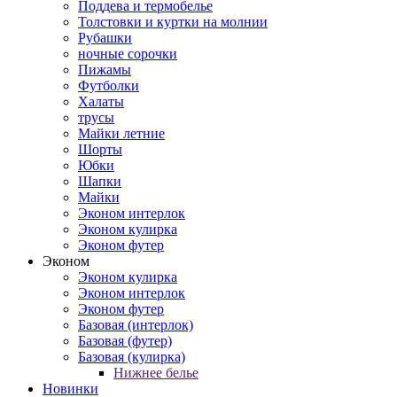
Поддева и термобелье
Толстовки и куртки на молнии
Рубашки
ночные сорочки
Пижамы
Футболки
Халаты
трусы
Майки летние
Шорты
Юбки
Шапки
Майки
Эконом интерлок
Эконом кулирка
Эконом футер
Эконом
Эконом кулирка
Эконом интерлок
Эконом футер
Базовая (интерлок)
Базовая (футер)
Базовая (кулирка)
Нижнее белье
Новинки