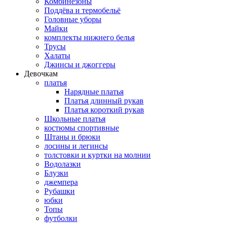
Комбинезоны
Поддёва и термобельё
Головные уборы
Майки
комплекты нижнего белья
Трусы
Халаты
Джинсы и джоггеры
Девочкам
платья
Нарядные платья
Платья длинный рукав
Платья короткий рукав
Школьные платья
костюмы спортивные
Штаны и брюки
лосины и легинсы
толстовки и куртки на молнии
Водолазки
Блузки
джемпера
Рубашки
юбки
Топы
футболки