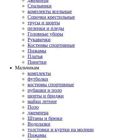
джемпера
Спальники
комплекты ясельные
Сорочки крестильные
трусы и шорты
пеленки и пледы
Головные уборы
Рукавички
Костюмы спортивные
Пижамы
Платья
Пинетки
Мальчикам
комплекты
футболки
костюмы спортивные
рубашки и поло
шорты и бриджи
майки летние
Поло
джемпера
Штаны и брюки
Водолазки
толстовки и куртки на молнии
Пижамы