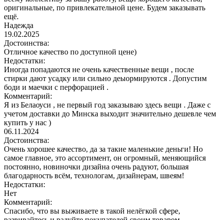
оригинальные, по привлекательной цене. Будем заказывать
ещё.
Надежда
19.02.2025
Достоинства:
Отличное качество по доступной цене)
Недостатки:
Иногда попадаются не очень качественные вещи , после
стирки дают усадку или сильно деыормируются . Допустим
боди и маечки с перфорацией .
Комментарий:
Я из Белаоуси , не первый год заказываю здесь вещи . Даже с
учетом доставки до Минска выходит значительно дешевле чем
купить у нас )
06.11.2024
Достоинства:
Очень хорошее качество, да за такие маленькие деньги! Но
самое главное, это ассортимент, он огромный, меняющийся
постоянно, новиночки дизайна очень радуют, большая
благодарность всём, технологам, дизайнерам, швеям!
Недостатки:
Нет
Комментарий:
Спасибо, что вы выживаете в такой нелёгкой сфере,
развивайтесь и радуйте покупателей своим товаром