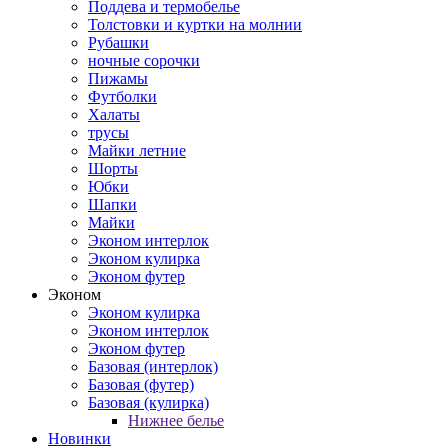
Поддева и термобелье
Толстовки и куртки на молнии
Рубашки
ночные сорочки
Пижамы
Футболки
Халаты
трусы
Майки летние
Шорты
Юбки
Шапки
Майки
Эконом интерлок
Эконом кулирка
Эконом футер
Эконом
Эконом кулирка
Эконом интерлок
Эконом футер
Базовая (интерлок)
Базовая (футер)
Базовая (кулирка)
Нижнее белье
Новинки