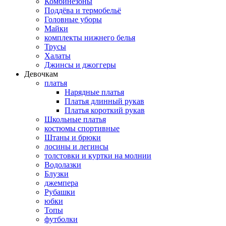
Комбинезоны
Поддёва и термобельё
Головные уборы
Майки
комплекты нижнего белья
Трусы
Халаты
Джинсы и джоггеры
Девочкам
платья
Нарядные платья
Платья длинный рукав
Платья короткий рукав
Школьные платья
костюмы спортивные
Штаны и брюки
лосины и легинсы
толстовки и куртки на молнии
Водолазки
Блузки
джемпера
Рубашки
юбки
Топы
футболки