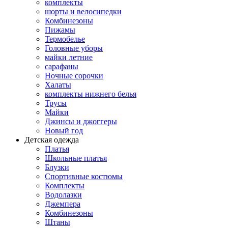
комплекты
шорты и велосипедки
Комбинезоны
Пижамы
Термобелье
Головные уборы
майки летние
сарафаны
Ночные сорочки
Халаты
комплекты нижнего белья
Трусы
Майки
Джинсы и джоггеры
Новый год
Детская одежда
Платья
Школьные платья
Блузки
Спортивные костюмы
Комплекты
Водолазки
Джемпера
Комбинезоны
Штаны