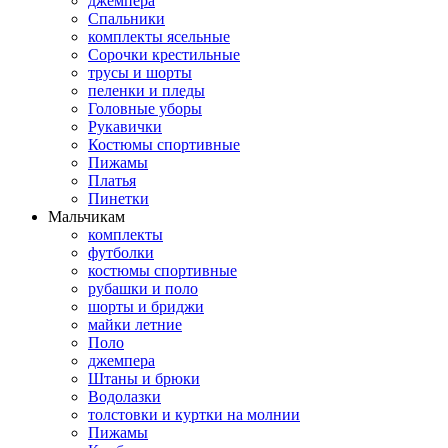
джемпера
Спальники
комплекты ясельные
Сорочки крестильные
трусы и шорты
пеленки и пледы
Головные уборы
Рукавички
Костюмы спортивные
Пижамы
Платья
Пинетки
Мальчикам
комплекты
футболки
костюмы спортивные
рубашки и поло
шорты и бриджи
майки летние
Поло
джемпера
Штаны и брюки
Водолазки
толстовки и куртки на молнии
Пижамы