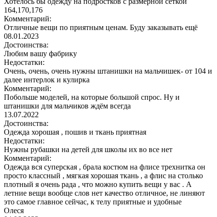
Хотелось бы одежду на подростков с размерной сеткой
164,170,176
Комментарий:
Отличные вещи по приятным ценам. Буду заказывать ещё
08.01.2023
Достоинства:
Любим вашу фабрику
Недостатки:
Очень, очень, очень нужны штанишки на мальчишек- от 104 и
далее интерлок и кулирка
Комментарий:
Побольше моделей, на которые большой спрос. Ну и
штанишки для мальчиков ждём всегда
13.07.2022
Достоинства:
Одежда хорошая , пошив и ткань приятная
Недостатки:
Нужны рубашки на детей для школы их во все нет
Комментарий:
Одежда вся суперская , брала костюм на флисе трехнитка он
просто классный , мягкая хорошая ткань , а флис на столько
плотный я очень рада , что можно купить вещи у вас . А
летние вещи вообще слов нет качество отличное, не линяют
это самое главное сейчас, к телу приятные и удобные
Олеся