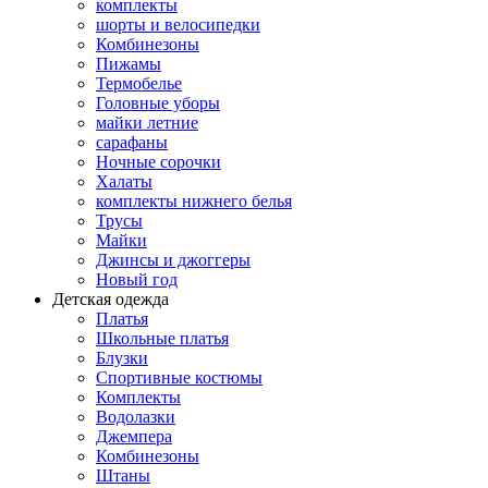
комплекты
шорты и велосипедки
Комбинезоны
Пижамы
Термобелье
Головные уборы
майки летние
сарафаны
Ночные сорочки
Халаты
комплекты нижнего белья
Трусы
Майки
Джинсы и джоггеры
Новый год
Детская одежда
Платья
Школьные платья
Блузки
Спортивные костюмы
Комплекты
Водолазки
Джемпера
Комбинезоны
Штаны