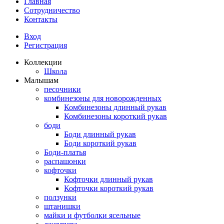
Главная
Сотрудничество
Контакты
Вход
Регистрация
Коллекции
Школа
Малышам
песочники
комбинезоны для новорожденных
Комбинезоны длинный рукав
Комбинезоны короткий рукав
боди
Боди длинный рукав
Боди короткий рукав
Боди-платья
распашонки
кофточки
Кофточки длинный рукав
Кофточки короткий рукав
ползунки
штанишки
майки и футболки ясельные