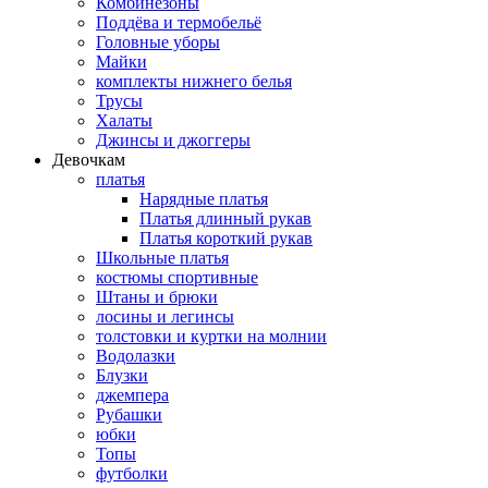
Комбинезоны
Поддёва и термобельё
Головные уборы
Майки
комплекты нижнего белья
Трусы
Халаты
Джинсы и джоггеры
Девочкам
платья
Нарядные платья
Платья длинный рукав
Платья короткий рукав
Школьные платья
костюмы спортивные
Штаны и брюки
лосины и легинсы
толстовки и куртки на молнии
Водолазки
Блузки
джемпера
Рубашки
юбки
Топы
футболки