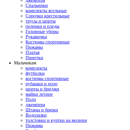
джемпера
Спальники
комплекты ясельные
Сорочки крестильные
трусы и шорты
пеленки и пледы
Головные уборы
Рукавички
Костюмы спортивные
Пижамы
Платья
Пинетки
Мальчикам
комплекты
футболки
костюмы спортивные
рубашки и поло
шорты и бриджи
майки летние
Поло
джемпера
Штаны и брюки
Водолазки
толстовки и куртки на молнии
Пижамы