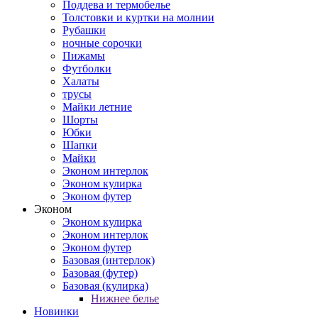
Поддева и термобелье
Толстовки и куртки на молнии
Рубашки
ночные сорочки
Пижамы
Футболки
Халаты
трусы
Майки летние
Шорты
Юбки
Шапки
Майки
Эконом интерлок
Эконом кулирка
Эконом футер
Эконом
Эконом кулирка
Эконом интерлок
Эконом футер
Базовая (интерлок)
Базовая (футер)
Базовая (кулирка)
Нижнее белье
Новинки