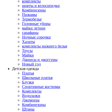
комплекты
шорты и велосипедки
Комбинезоны
Пижамы
Термобелье
Головные уборы
майки летние
сарафаны
Ночные сорочки
Халаты
комплекты нижнего белья
Трусы
Майки
Джинсы и джоггеры
Новый год
Детская одежда
Платья
Школьные платья
Блузки
Спортивные костюмы
Комплекты
Водолазки
Джемпера
Комбинезоны
Штаны