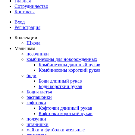
Главная
Сотрудничество
Контакты
Вход
Регистрация
Коллекции
Школа
Малышам
песочники
комбинезоны для новорожденных
Комбинезоны длинный рукав
Комбинезоны короткий рукав
боди
Боди длинный рукав
Боди короткий рукав
Боди-платья
распашонки
кофточки
Кофточки длинный рукав
Кофточки короткий рукав
ползунки
штанишки
майки и футболки ясельные