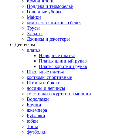
Комбинезоны
Поддёва и термобельё
Головные уборы
Майки
комплекты нижнего белья
Трусы
Халаты
Джинсы и джоггеры
Девочкам
платья
Нарядные платья
Платья длинный рукав
Платья короткий рукав
Школьные платья
костюмы спортивные
Штаны и брюки
лосины и легинсы
толстовки и куртки на молнии
Водолазки
Блузки
джемпера
Рубашки
юбки
Топы
футболки