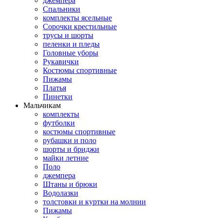
джемпера
Спальники
комплекты ясельные
Сорочки крестильные
трусы и шорты
пеленки и пледы
Головные уборы
Рукавички
Костюмы спортивные
Пижамы
Платья
Пинетки
Мальчикам
комплекты
футболки
костюмы спортивные
рубашки и поло
шорты и бриджи
майки летние
Поло
джемпера
Штаны и брюки
Водолазки
толстовки и куртки на молнии
Пижамы