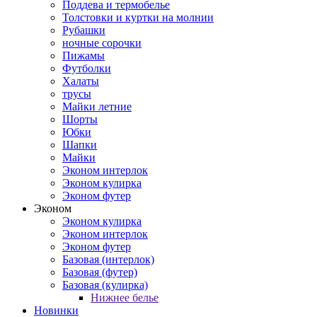
Поддева и термобелье
Толстовки и куртки на молнии
Рубашки
ночные сорочки
Пижамы
Футболки
Халаты
трусы
Майки летние
Шорты
Юбки
Шапки
Майки
Эконом интерлок
Эконом кулирка
Эконом футер
Эконом
Эконом кулирка
Эконом интерлок
Эконом футер
Базовая (интерлок)
Базовая (футер)
Базовая (кулирка)
Нижнее белье
Новинки