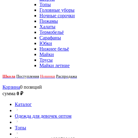
Топы
Головные уборы
Ночные сорочки
Пижамы
Халаты
Термобельё
Сарафаны
Юбки
Нижнее бельё
Майки
Трусы
Майки летние
Школа
Поступления
Новинки
Распродажа
Корзина
0 позиций
сумма
0 ₽
Каталог
Одежда для девочек оптом
Топы