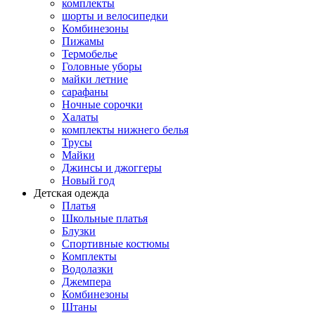
комплекты
шорты и велосипедки
Комбинезоны
Пижамы
Термобелье
Головные уборы
майки летние
сарафаны
Ночные сорочки
Халаты
комплекты нижнего белья
Трусы
Майки
Джинсы и джоггеры
Новый год
Детская одежда
Платья
Школьные платья
Блузки
Спортивные костюмы
Комплекты
Водолазки
Джемпера
Комбинезоны
Штаны