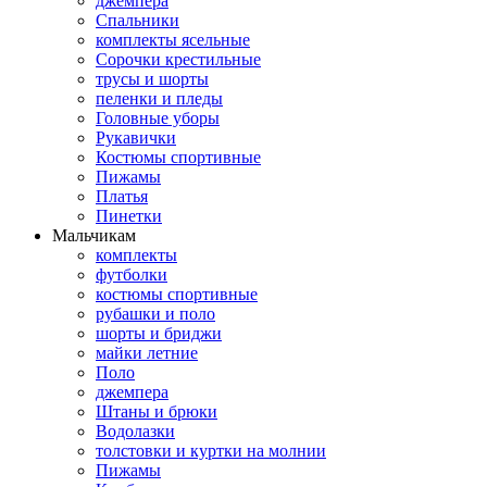
джемпера
Спальники
комплекты ясельные
Сорочки крестильные
трусы и шорты
пеленки и пледы
Головные уборы
Рукавички
Костюмы спортивные
Пижамы
Платья
Пинетки
Мальчикам
комплекты
футболки
костюмы спортивные
рубашки и поло
шорты и бриджи
майки летние
Поло
джемпера
Штаны и брюки
Водолазки
толстовки и куртки на молнии
Пижамы