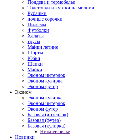
Поддева и термобелье
Толстовки и куртки на молнии
Рубашки
ночные сорочки
Пижамы
Футболки
Халаты
трусы
Майки летние
Шорты
Юбки
Шапки
Майки
Эконом интерлок
Эконом кулирка
Эконом футер
Эконом
Эконом кулирка
Эконом интерлок
Эконом футер
Базовая (интерлок)
Базовая (футер)
Базовая (кулирка)
Нижнее белье
Новинки