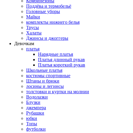
Комбинезоны
Поддёва и термобельё
Головные уборы
Майки
комплекты нижнего белья
Трусы
Халаты
Джинсы и джоггеры
Девочкам
платья
Нарядные платья
Платья длинный рукав
Платья короткий рукав
Школьные платья
костюмы спортивные
Штаны и брюки
лосины и легинсы
толстовки и куртки на молнии
Водолазки
Блузки
джемпера
Рубашки
юбки
Топы
футболки