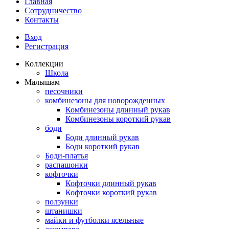
Главная
Сотрудничество
Контакты
Вход
Регистрация
Коллекции
Школа
Малышам
песочники
комбинезоны для новорожденных
Комбинезоны длинный рукав
Комбинезоны короткий рукав
боди
Боди длинный рукав
Боди короткий рукав
Боди-платья
распашонки
кофточки
Кофточки длинный рукав
Кофточки короткий рукав
ползунки
штанишки
майки и футболки ясельные