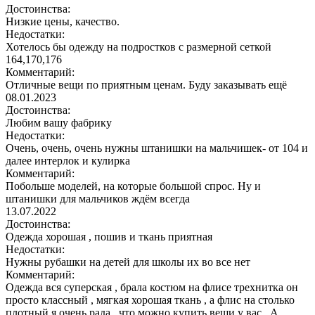
Достоинства:
Низкие цены, качество.
Недостатки:
Хотелось бы одежду на подростков с размерной сеткой
164,170,176
Комментарий:
Отличные вещи по приятным ценам. Буду заказывать ещё
08.01.2023
Достоинства:
Любим вашу фабрику
Недостатки:
Очень, очень, очень нужны штанишки на мальчишек- от 104 и
далее интерлок и кулирка
Комментарий:
Побольше моделей, на которые большой спрос. Ну и
штанишки для мальчиков ждём всегда
13.07.2022
Достоинства:
Одежда хорошая , пошив и ткань приятная
Недостатки:
Нужны рубашки на детей для школы их во все нет
Комментарий:
Одежда вся суперская , брала костюм на флисе трехнитка он
просто классный , мягкая хорошая ткань , а флис на столько
плотный я очень рада , что можно купить вещи у вас . А