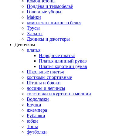
Комбинезоны
Поддёва и термобельё
Головные уборы
Майки
комплекты нижнего белья
Трусы
Халаты
Джинсы и джоггеры
Девочкам
платья
Нарядные платья
Платья длинный рукав
Платья короткий рукав
Школьные платья
костюмы спортивные
Штаны и брюки
лосины и легинсы
толстовки и куртки на молнии
Водолазки
Блузки
джемпера
Рубашки
юбки
Топы
футболки