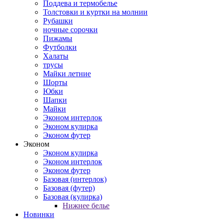
Поддева и термобелье
Толстовки и куртки на молнии
Рубашки
ночные сорочки
Пижамы
Футболки
Халаты
трусы
Майки летние
Шорты
Юбки
Шапки
Майки
Эконом интерлок
Эконом кулирка
Эконом футер
Эконом
Эконом кулирка
Эконом интерлок
Эконом футер
Базовая (интерлок)
Базовая (футер)
Базовая (кулирка)
Нижнее белье
Новинки