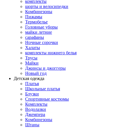
комплекты
шорты и велосипедки
Комбинезоны
Пижамы
Термобелье
Головные уборы
майки летние
сарафаны
Ночные сорочки
Халаты
комплекты нижнего белья
Трусы
Майки
Джинсы и джоггеры
Новый год
Детская одежда
Платья
Школьные платья
Блузки
Спортивные костюмы
Комплекты
Водолазки
Джемпера
Комбинезоны
Штаны