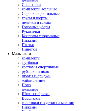
джемпера
Спальники
комплекты ясельные
Сорочки крестильные
трусы и шорты
пеленки и пледы
Головные уборы
Рукавички
Костюмы спортивные
Пижамы
Платья
Пинетки
Мальчикам
комплекты
футболки
костюмы спортивные
рубашки и поло
шорты и бриджи
майки летние
Поло
джемпера
Штаны и брюки
Водолазки
толстовки и куртки на молнии
Пижамы