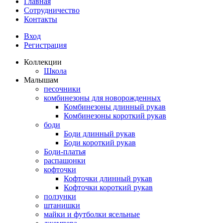
Главная
Сотрудничество
Контакты
Вход
Регистрация
Коллекции
Школа
Малышам
песочники
комбинезоны для новорожденных
Комбинезоны длинный рукав
Комбинезоны короткий рукав
боди
Боди длинный рукав
Боди короткий рукав
Боди-платья
распашонки
кофточки
Кофточки длинный рукав
Кофточки короткий рукав
ползунки
штанишки
майки и футболки ясельные