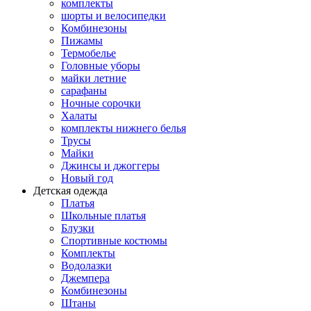
комплекты
шорты и велосипедки
Комбинезоны
Пижамы
Термобелье
Головные уборы
майки летние
сарафаны
Ночные сорочки
Халаты
комплекты нижнего белья
Трусы
Майки
Джинсы и джоггеры
Новый год
Детская одежда
Платья
Школьные платья
Блузки
Спортивные костюмы
Комплекты
Водолазки
Джемпера
Комбинезоны
Штаны