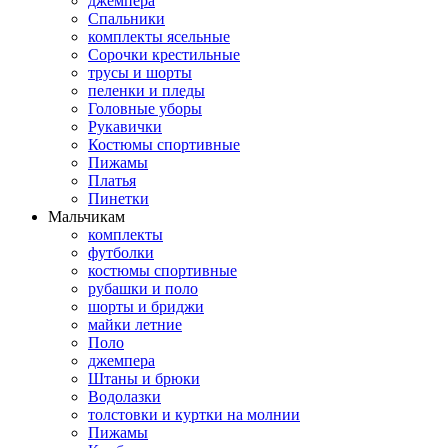
джемпера
Спальники
комплекты ясельные
Сорочки крестильные
трусы и шорты
пеленки и пледы
Головные уборы
Рукавички
Костюмы спортивные
Пижамы
Платья
Пинетки
Мальчикам
комплекты
футболки
костюмы спортивные
рубашки и поло
шорты и бриджи
майки летние
Поло
джемпера
Штаны и брюки
Водолазки
толстовки и куртки на молнии
Пижамы