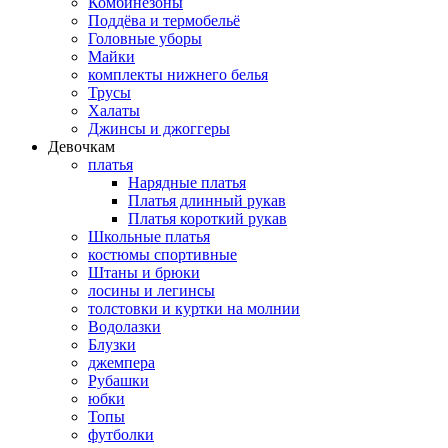
Комбинезоны
Поддёва и термобельё
Головные уборы
Майки
комплекты нижнего белья
Трусы
Халаты
Джинсы и джоггеры
Девочкам
платья
Нарядные платья
Платья длинный рукав
Платья короткий рукав
Школьные платья
костюмы спортивные
Штаны и брюки
лосины и легинсы
толстовки и куртки на молнии
Водолазки
Блузки
джемпера
Рубашки
юбки
Топы
футболки