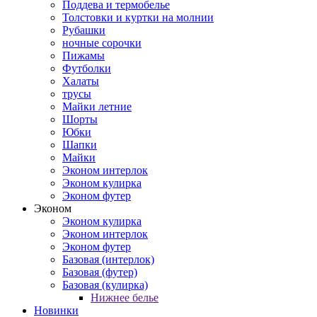
Поддева и термобелье
Толстовки и куртки на молнии
Рубашки
ночные сорочки
Пижамы
Футболки
Халаты
трусы
Майки летние
Шорты
Юбки
Шапки
Майки
Эконом интерлок
Эконом кулирка
Эконом футер
Эконом
Эконом кулирка
Эконом интерлок
Эконом футер
Базовая (интерлок)
Базовая (футер)
Базовая (кулирка)
Нижнее белье
Новинки