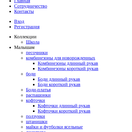
Главная
Сотрудничество
Контакты
Вход
Регистрация
Коллекции
Школа
Малышам
песочники
комбинезоны для новорожденных
Комбинезоны длинный рукав
Комбинезоны короткий рукав
боди
Боди длинный рукав
Боди короткий рукав
Боди-платья
распашонки
кофточки
Кофточки длинный рукав
Кофточки короткий рукав
ползунки
штанишки
майки и футболки ясельные