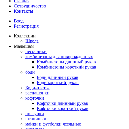
Главная
Сотрудничество
Контакты
Вход
Регистрация
Коллекции
Школа
Малышам
песочники
комбинезоны для новорожденных
Комбинезоны длинный рукав
Комбинезоны короткий рукав
боди
Боди длинный рукав
Боди короткий рукав
Боди-платья
распашонки
кофточки
Кофточки длинный рукав
Кофточки короткий рукав
ползунки
штанишки
майки и футболки ясельные