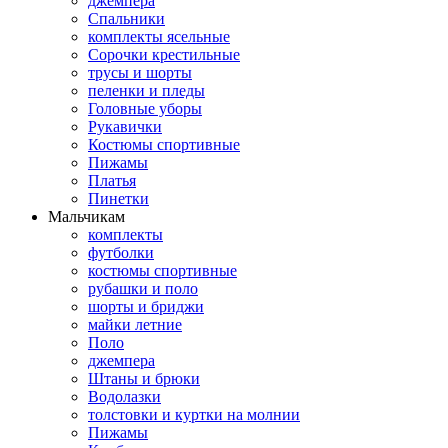
джемпера
Спальники
комплекты ясельные
Сорочки крестильные
трусы и шорты
пеленки и пледы
Головные уборы
Рукавички
Костюмы спортивные
Пижамы
Платья
Пинетки
Мальчикам
комплекты
футболки
костюмы спортивные
рубашки и поло
шорты и бриджи
майки летние
Поло
джемпера
Штаны и брюки
Водолазки
толстовки и куртки на молнии
Пижамы