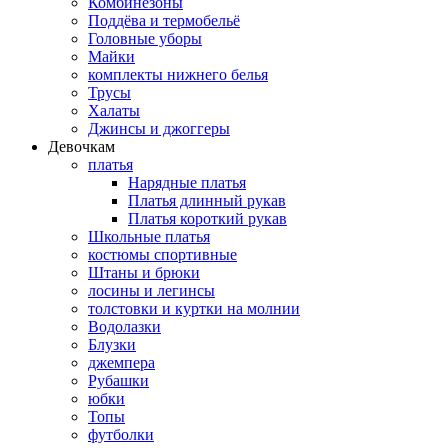
Комбинезоны
Поддёва и термобельё
Головные уборы
Майки
комплекты нижнего белья
Трусы
Халаты
Джинсы и джоггеры
Девочкам
платья
Нарядные платья
Платья длинный рукав
Платья короткий рукав
Школьные платья
костюмы спортивные
Штаны и брюки
лосины и легинсы
толстовки и куртки на молнии
Водолазки
Блузки
джемпера
Рубашки
юбки
Топы
футболки