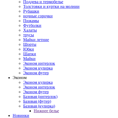
Поддева и термобелье
Толстовки и куртки на молнии
Рубашки
ночные сорочки
Пижамы
Футболки
Халаты
трусы
Майки летние
Шорты
Юбки
Шапки
Майки
Эконом интерлок
Эконом кулирка
Эконом футер
Эконом
Эконом кулирка
Эконом интерлок
Эконом футер
Базовая (интерлок)
Базовая (футер)
Базовая (кулирка)
Нижнее белье
Новинки