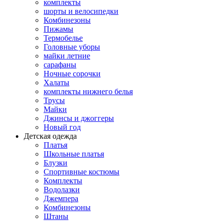
комплекты
шорты и велосипедки
Комбинезоны
Пижамы
Термобелье
Головные уборы
майки летние
сарафаны
Ночные сорочки
Халаты
комплекты нижнего белья
Трусы
Майки
Джинсы и джоггеры
Новый год
Детская одежда
Платья
Школьные платья
Блузки
Спортивные костюмы
Комплекты
Водолазки
Джемпера
Комбинезоны
Штаны