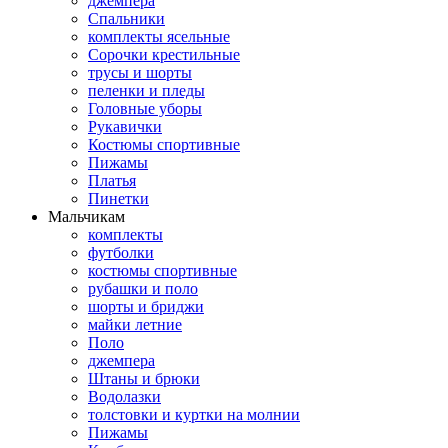
джемпера
Спальники
комплекты ясельные
Сорочки крестильные
трусы и шорты
пеленки и пледы
Головные уборы
Рукавички
Костюмы спортивные
Пижамы
Платья
Пинетки
Мальчикам
комплекты
футболки
костюмы спортивные
рубашки и поло
шорты и бриджи
майки летние
Поло
джемпера
Штаны и брюки
Водолазки
толстовки и куртки на молнии
Пижамы