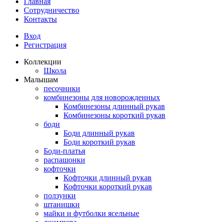
Главная
Сотрудничество
Контакты
Вход
Регистрация
Коллекции
Школа
Малышам
песочники
комбинезоны для новорожденных
Комбинезоны длинный рукав
Комбинезоны короткий рукав
боди
Боди длинный рукав
Боди короткий рукав
Боди-платья
распашонки
кофточки
Кофточки длинный рукав
Кофточки короткий рукав
ползунки
штанишки
майки и футболки ясельные