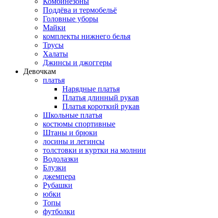
Комбинезоны
Поддёва и термобельё
Головные уборы
Майки
комплекты нижнего белья
Трусы
Халаты
Джинсы и джоггеры
Девочкам
платья
Нарядные платья
Платья длинный рукав
Платья короткий рукав
Школьные платья
костюмы спортивные
Штаны и брюки
лосины и легинсы
толстовки и куртки на молнии
Водолазки
Блузки
джемпера
Рубашки
юбки
Топы
футболки