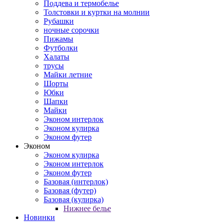
Поддева и термобелье
Толстовки и куртки на молнии
Рубашки
ночные сорочки
Пижамы
Футболки
Халаты
трусы
Майки летние
Шорты
Юбки
Шапки
Майки
Эконом интерлок
Эконом кулирка
Эконом футер
Эконом
Эконом кулирка
Эконом интерлок
Эконом футер
Базовая (интерлок)
Базовая (футер)
Базовая (кулирка)
Нижнее белье
Новинки