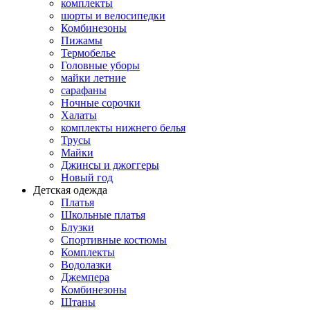
комплекты
шорты и велосипедки
Комбинезоны
Пижамы
Термобелье
Головные уборы
майки летние
сарафаны
Ночные сорочки
Халаты
комплекты нижнего белья
Трусы
Майки
Джинсы и джоггеры
Новый год
Детская одежда
Платья
Школьные платья
Блузки
Спортивные костюмы
Комплекты
Водолазки
Джемпера
Комбинезоны
Штаны