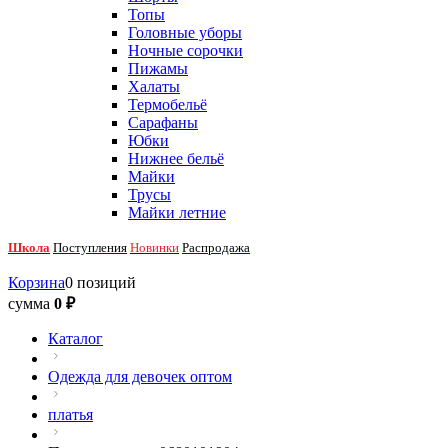
Топы
Головные уборы
Ночные сорочки
Пижамы
Халаты
Термобельё
Сарафаны
Юбки
Нижнее бельё
Майки
Трусы
Майки летние
Школа
Поступления
Новинки
Распродажа
Корзина
0 позиций
сумма
0 ₽
Каталог
Одежда для девочек оптом
платья