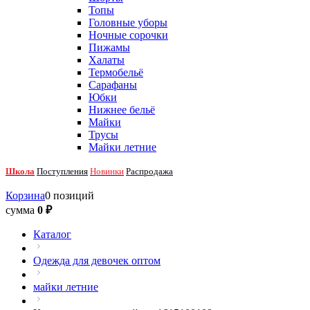
Топы
Головные уборы
Ночные сорочки
Пижамы
Халаты
Термобельё
Сарафаны
Юбки
Нижнее бельё
Майки
Трусы
Майки летние
Школа
Поступления
Новинки
Распродажа
Корзина
0 позиций
сумма
0 ₽
Каталог
Одежда для девочек оптом
майки летние