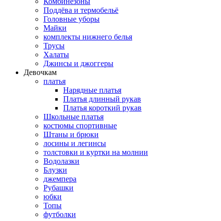
Комбинезоны
Поддёва и термобельё
Головные уборы
Майки
комплекты нижнего белья
Трусы
Халаты
Джинсы и джоггеры
Девочкам
платья
Нарядные платья
Платья длинный рукав
Платья короткий рукав
Школьные платья
костюмы спортивные
Штаны и брюки
лосины и легинсы
толстовки и куртки на молнии
Водолазки
Блузки
джемпера
Рубашки
юбки
Топы
футболки