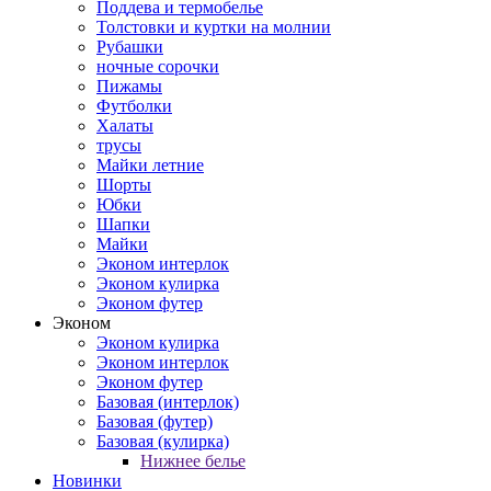
Поддева и термобелье
Толстовки и куртки на молнии
Рубашки
ночные сорочки
Пижамы
Футболки
Халаты
трусы
Майки летние
Шорты
Юбки
Шапки
Майки
Эконом интерлок
Эконом кулирка
Эконом футер
Эконом
Эконом кулирка
Эконом интерлок
Эконом футер
Базовая (интерлок)
Базовая (футер)
Базовая (кулирка)
Нижнее белье
Новинки