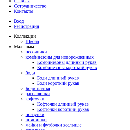
Главная
Сотрудничество
Контакты
Вход
Регистрация
Коллекции
Школа
Малышам
песочники
комбинезоны для новорожденных
Комбинезоны длинный рукав
Комбинезоны короткий рукав
боди
Боди длинный рукав
Боди короткий рукав
Боди-платья
распашонки
кофточки
Кофточки длинный рукав
Кофточки короткий рукав
ползунки
штанишки
майки и футболки ясельные