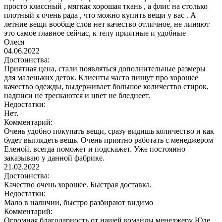
просто классный , мягкая хорошая ткань , а флис на столько
плотный я очень рада , что можно купить вещи у вас . А
летние вещи вообще слов нет качество отличное, не линяют
это самое главное сейчас, к телу приятные и удобные
Олеся
04.06.2022
Достоинства:
Приятная цена, стали появляться дополнительные размеры
для маленьких деток. Клиенты часто пишут про хорошее
качество одежды, выдерживает большое количество стирок,
надписи не трескаются и цвет не бледнеет.
Недостатки:
Нет.
Комментарий:
Очень удобно покупать вещи, сразу видишь количество и как
будет выглядеть вещь. Очень приятно работать с менеджером
Еленой, всегда поможет и подскажет. Уже постоянно
заказываю у данной фабрике.
21.02.2022
Достоинства:
Качество очень хорошее. Быстрая доставка.
Недостатки:
Мало в наличии, быстро разбирают видимо
Комментарий:
Огромная благодарность от нашей команды менеджеру Юле.