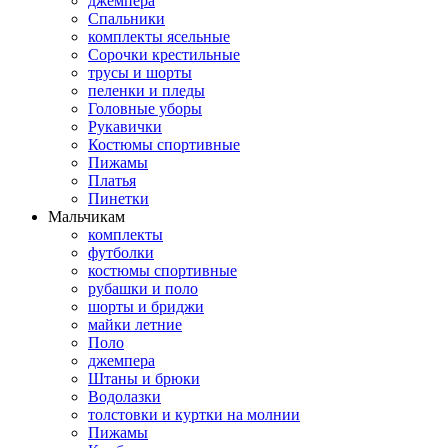
джемпера
Спальники
комплекты ясельные
Сорочки крестильные
трусы и шорты
пеленки и пледы
Головные уборы
Рукавички
Костюмы спортивные
Пижамы
Платья
Пинетки
Мальчикам
комплекты
футболки
костюмы спортивные
рубашки и поло
шорты и бриджи
майки летние
Поло
джемпера
Штаны и брюки
Водолазки
толстовки и куртки на молнии
Пижамы