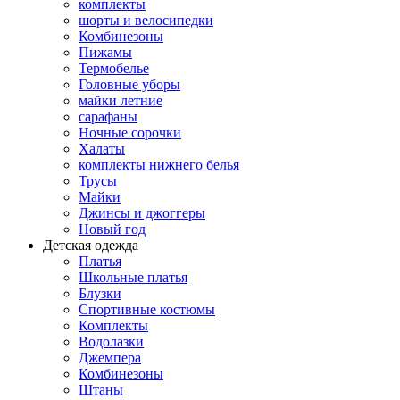
комплекты
шорты и велосипедки
Комбинезоны
Пижамы
Термобелье
Головные уборы
майки летние
сарафаны
Ночные сорочки
Халаты
комплекты нижнего белья
Трусы
Майки
Джинсы и джоггеры
Новый год
Детская одежда
Платья
Школьные платья
Блузки
Спортивные костюмы
Комплекты
Водолазки
Джемпера
Комбинезоны
Штаны