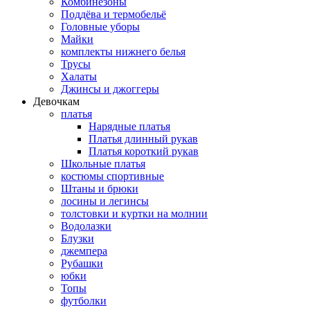
Комбинезоны
Поддёва и термобельё
Головные уборы
Майки
комплекты нижнего белья
Трусы
Халаты
Джинсы и джоггеры
Девочкам
платья
Нарядные платья
Платья длинный рукав
Платья короткий рукав
Школьные платья
костюмы спортивные
Штаны и брюки
лосины и легинсы
толстовки и куртки на молнии
Водолазки
Блузки
джемпера
Рубашки
юбки
Топы
футболки