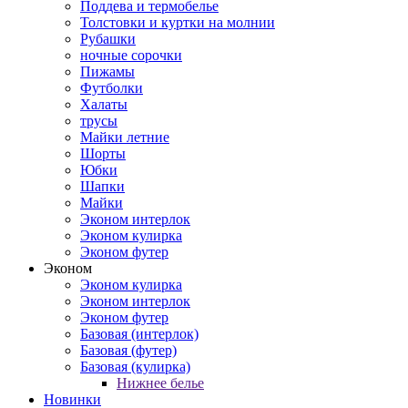
Поддева и термобелье
Толстовки и куртки на молнии
Рубашки
ночные сорочки
Пижамы
Футболки
Халаты
трусы
Майки летние
Шорты
Юбки
Шапки
Майки
Эконом интерлок
Эконом кулирка
Эконом футер
Эконом
Эконом кулирка
Эконом интерлок
Эконом футер
Базовая (интерлок)
Базовая (футер)
Базовая (кулирка)
Нижнее белье
Новинки