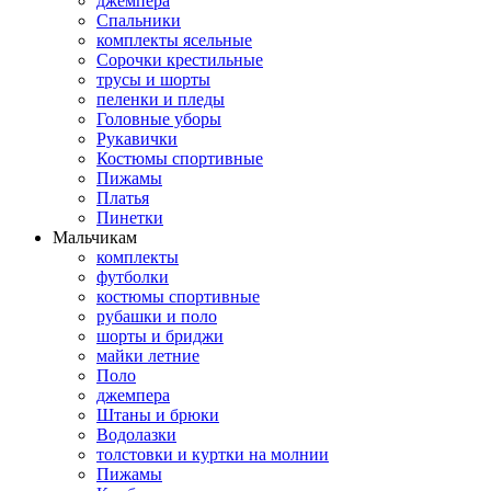
джемпера
Спальники
комплекты ясельные
Сорочки крестильные
трусы и шорты
пеленки и пледы
Головные уборы
Рукавички
Костюмы спортивные
Пижамы
Платья
Пинетки
Мальчикам
комплекты
футболки
костюмы спортивные
рубашки и поло
шорты и бриджи
майки летние
Поло
джемпера
Штаны и брюки
Водолазки
толстовки и куртки на молнии
Пижамы