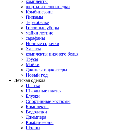
комплекты
шорты и велосипедки
Комбинезоны
Пижамы
Термобелье
Головные уборы
майки летние
сарафаны
Ночные сорочки
Халаты
комплекты нижнего белья
Трусы
Майки
Джинсы и джоггеры
Новый год
Детская одежда
Платья
Школьные платья
Блузки
Спортивные костюмы
Комплекты
Водолазки
Джемпера
Комбинезоны
Штаны