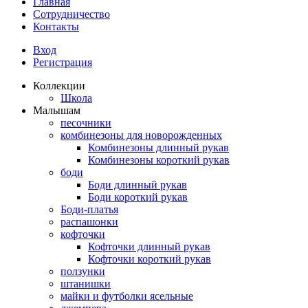
Главная
Сотрудничество
Контакты
Вход
Регистрация
Коллекции
Школа
Малышам
песочники
комбинезоны для новорожденных
Комбинезоны длинный рукав
Комбинезоны короткий рукав
боди
Боди длинный рукав
Боди короткий рукав
Боди-платья
распашонки
кофточки
Кофточки длинный рукав
Кофточки короткий рукав
ползунки
штанишки
майки и футболки ясельные