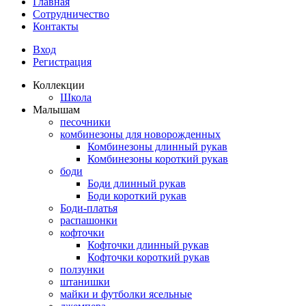
Главная
Сотрудничество
Контакты
Вход
Регистрация
Коллекции
Школа
Малышам
песочники
комбинезоны для новорожденных
Комбинезоны длинный рукав
Комбинезоны короткий рукав
боди
Боди длинный рукав
Боди короткий рукав
Боди-платья
распашонки
кофточки
Кофточки длинный рукав
Кофточки короткий рукав
ползунки
штанишки
майки и футболки ясельные