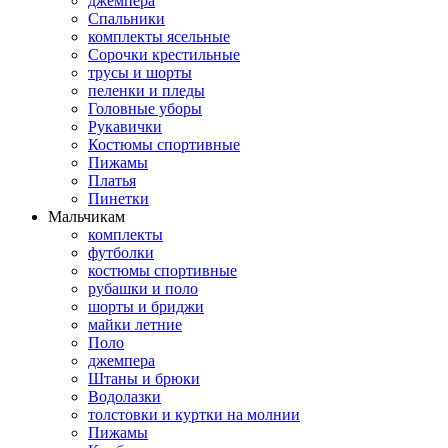
джемпера
Спальники
комплекты ясельные
Сорочки крестильные
трусы и шорты
пеленки и пледы
Головные уборы
Рукавички
Костюмы спортивные
Пижамы
Платья
Пинетки
Мальчикам
комплекты
футболки
костюмы спортивные
рубашки и поло
шорты и бриджи
майки летние
Поло
джемпера
Штаны и брюки
Водолазки
толстовки и куртки на молнии
Пижамы