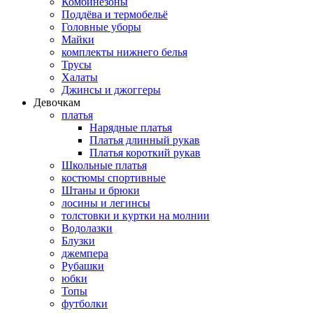
Комбинезоны
Поддёва и термобельё
Головные уборы
Майки
комплекты нижнего белья
Трусы
Халаты
Джинсы и джоггеры
Девочкам
платья
Нарядные платья
Платья длинный рукав
Платья короткий рукав
Школьные платья
костюмы спортивные
Штаны и брюки
лосины и легинсы
толстовки и куртки на молнии
Водолазки
Блузки
джемпера
Рубашки
юбки
Топы
футболки