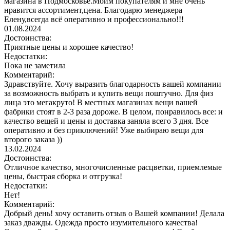
магазина в Подмосковье.Моим покупателям и мне очень
нравится ассортимент,цена. Благодарю менеджера
Елену,всегда всё оперативно и профессионально!!!
01.08.2024
Достоинства:
Приятные цены и хорошее качество!
Недостатки:
Пока не заметила
Комментарий:
Здравствуйте. Хочу выразить благодарность вашей компании
за возможность выбрать и купить вещи поштучно. Для физ
лица это мегакруто! В местных магазинах вещи вашей
фабрики стоят в 2-3 раза дороже. В целом, понравилось все: и
качество вещей и цены и доставка заняла всего 3 дня. Все
оперативно и без приключений! Уже выбираю вещи для
второго заказа ))
13.02.2024
Достоинства:
Отличное качество, многочисленные расцветки, приемлемые
цены, быстрая сборка и отгрузка!
Недостатки:
Нет!
Комментарий:
Добрый день! хочу оставить отзыв о Вашей компании! Делала
заказ дважды. Одежда просто изумительного качества!