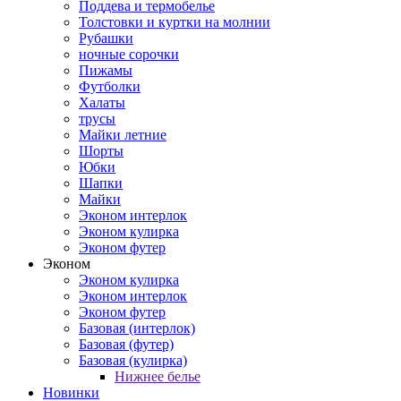
Поддева и термобелье
Толстовки и куртки на молнии
Рубашки
ночные сорочки
Пижамы
Футболки
Халаты
трусы
Майки летние
Шорты
Юбки
Шапки
Майки
Эконом интерлок
Эконом кулирка
Эконом футер
Эконом
Эконом кулирка
Эконом интерлок
Эконом футер
Базовая (интерлок)
Базовая (футер)
Базовая (кулирка)
Нижнее белье
Новинки