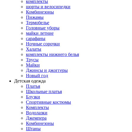
комплекты
шорты и велосипедки
Комбинезоны
Пижамы
Термобелье
Головные уборы
майки летние
сарафаны
Ночные сорочки
Халаты
комплекты нижнего белья
Трусы
Майки
Джинсы и джоггеры
Новый год
Детская одежда
Платья
Школьные платья
Блузки
Спортивные костюмы
Комплекты
Водолазки
Джемпера
Комбинезоны
Штаны