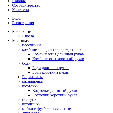
Главная
Сотрудничество
Контакты
Вход
Регистрация
Коллекции
Школа
Малышам
песочники
комбинезоны для новорожденных
Комбинезоны длинный рукав
Комбинезоны короткий рукав
боди
Боди длинный рукав
Боди короткий рукав
Боди-платья
распашонки
кофточки
Кофточки длинный рукав
Кофточки короткий рукав
ползунки
штанишки
майки и футболки ясельные