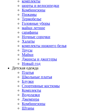
комплекты
шорты и велосипедки
Комбинезоны
Пижамы
Термобелье
Головные уборы
майки летние
сарафаны
Ночные сорочки
Халаты
комплекты нижнего белья
Трусы
Майки
Джинсы и джоггеры
Новый год
Детская одежда
Платья
Школьные платья
Блузки
Спортивные костюмы
Комплекты
Водолазки
Джемпера
Комбинезоны
Штаны