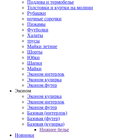
Поддева и термобелье
Толстовки и куртки на молнии
Рубашки
ночные сорочки
Пижамы
Футболки
Халаты
трусы
Майки летние
Шорты
Юбки
Шапки
Майки
Эконом интерлок
Эконом кулирка
Эконом футер
Эконом
Эконом кулирка
Эконом интерлок
Эконом футер
Базовая (интерлок)
Базовая (футер)
Базовая (кулирка)
Нижнее белье
Новинки