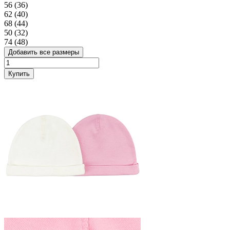
56 (36)
62 (40)
68 (44)
50 (32)
74 (48)
Добавить все размеры
Купить