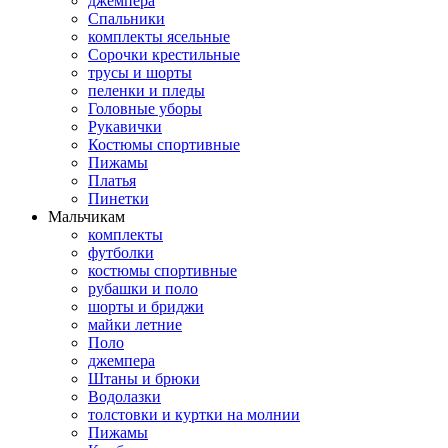
джемпера
Спальники
комплекты ясельные
Сорочки крестильные
трусы и шорты
пеленки и пледы
Головные уборы
Рукавички
Костюмы спортивные
Пижамы
Платья
Пинетки
Мальчикам
комплекты
футболки
костюмы спортивные
рубашки и поло
шорты и бриджи
майки летние
Поло
джемпера
Штаны и брюки
Водолазки
толстовки и куртки на молнии
Пижамы