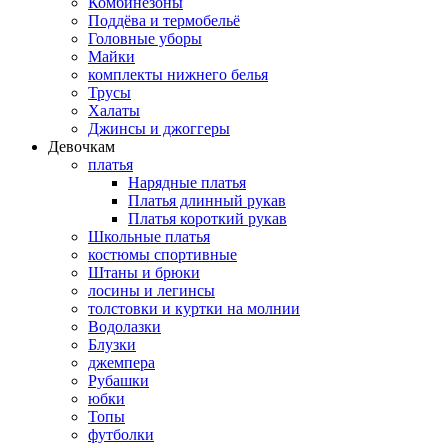
Комбинезоны
Поддёва и термобельё
Головные уборы
Майки
комплекты нижнего белья
Трусы
Халаты
Джинсы и джоггеры
Девочкам
платья
Нарядные платья
Платья длинный рукав
Платья короткий рукав
Школьные платья
костюмы спортивные
Штаны и брюки
лосины и легинсы
толстовки и куртки на молнии
Водолазки
Блузки
джемпера
Рубашки
юбки
Топы
футболки