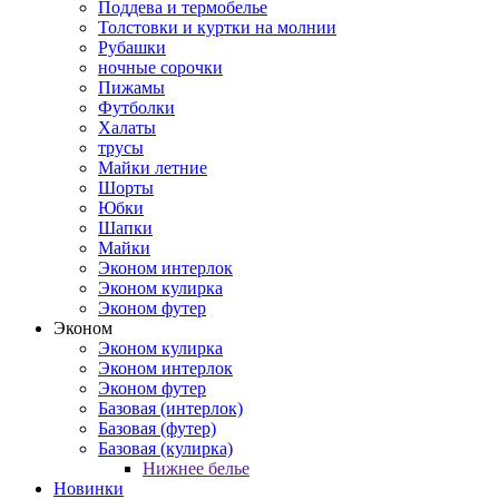
Поддева и термобелье
Толстовки и куртки на молнии
Рубашки
ночные сорочки
Пижамы
Футболки
Халаты
трусы
Майки летние
Шорты
Юбки
Шапки
Майки
Эконом интерлок
Эконом кулирка
Эконом футер
Эконом
Эконом кулирка
Эконом интерлок
Эконом футер
Базовая (интерлок)
Базовая (футер)
Базовая (кулирка)
Нижнее белье
Новинки