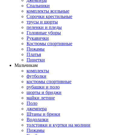
джемпера
Спальники
комплекты ясельные
Сорочки крестильные
трусы и шорты
пеленки и пледы
Головные уборы
Рукавички
Костюмы спортивные
Пижамы
Платья
Пинетки
Мальчикам
комплекты
футболки
костюмы спортивные
рубашки и поло
шорты и бриджи
майки летние
Поло
джемпера
Штаны и брюки
Водолазки
толстовки и куртки на молнии
Пижамы