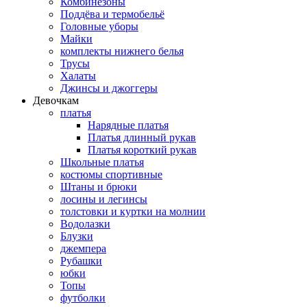
Комбинезоны
Поддёва и термобельё
Головные уборы
Майки
комплекты нижнего белья
Трусы
Халаты
Джинсы и джоггеры
Девочкам
платья
Нарядные платья
Платья длинный рукав
Платья короткий рукав
Школьные платья
костюмы спортивные
Штаны и брюки
лосины и легинсы
толстовки и куртки на молнии
Водолазки
Блузки
джемпера
Рубашки
юбки
Топы
футболки