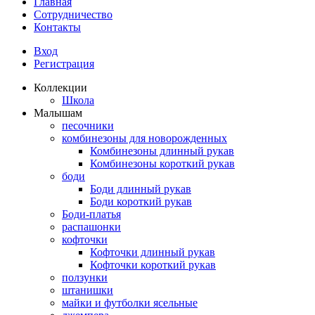
Главная
Сотрудничество
Контакты
Вход
Регистрация
Коллекции
Школа
Малышам
песочники
комбинезоны для новорожденных
Комбинезоны длинный рукав
Комбинезоны короткий рукав
боди
Боди длинный рукав
Боди короткий рукав
Боди-платья
распашонки
кофточки
Кофточки длинный рукав
Кофточки короткий рукав
ползунки
штанишки
майки и футболки ясельные