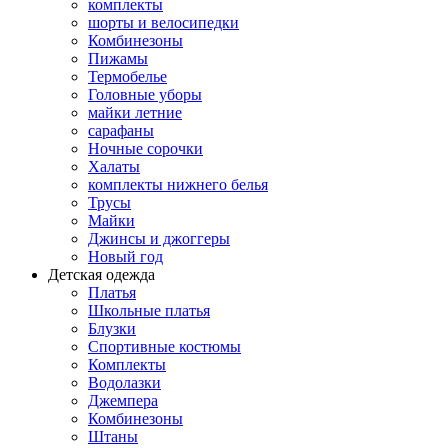
комплекты
шорты и велосипедки
Комбинезоны
Пижамы
Термобелье
Головные уборы
майки летние
сарафаны
Ночные сорочки
Халаты
комплекты нижнего белья
Трусы
Майки
Джинсы и джоггеры
Новый год
Детская одежда
Платья
Школьные платья
Блузки
Спортивные костюмы
Комплекты
Водолазки
Джемпера
Комбинезоны
Штаны