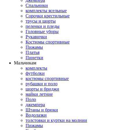
джемпера
Спальники
комплекты ясельные
Сорочки крестильные
трусы и шорты
пеленки и пледы
Головные уборы
Рукавички
Костюмы спортивные
Пижамы
Платья
Пинетки
Мальчикам
комплекты
футболки
костюмы спортивные
рубашки и поло
шорты и бриджи
майки летние
Поло
джемпера
Штаны и брюки
Водолазки
толстовки и куртки на молнии
Пижамы