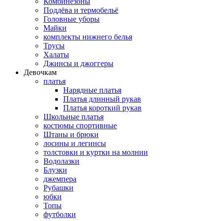
Комбинезоны
Поддёва и термобельё
Головные уборы
Майки
комплекты нижнего белья
Трусы
Халаты
Джинсы и джоггеры
Девочкам
платья
Нарядные платья
Платья длинный рукав
Платья короткий рукав
Школьные платья
костюмы спортивные
Штаны и брюки
лосины и легинсы
толстовки и куртки на молнии
Водолазки
Блузки
джемпера
Рубашки
юбки
Топы
футболки