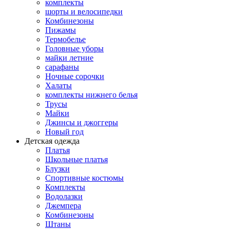
комплекты
шорты и велосипедки
Комбинезоны
Пижамы
Термобелье
Головные уборы
майки летние
сарафаны
Ночные сорочки
Халаты
комплекты нижнего белья
Трусы
Майки
Джинсы и джоггеры
Новый год
Детская одежда
Платья
Школьные платья
Блузки
Спортивные костюмы
Комплекты
Водолазки
Джемпера
Комбинезоны
Штаны