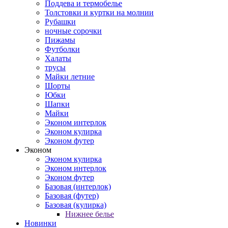
Поддева и термобелье
Толстовки и куртки на молнии
Рубашки
ночные сорочки
Пижамы
Футболки
Халаты
трусы
Майки летние
Шорты
Юбки
Шапки
Майки
Эконом интерлок
Эконом кулирка
Эконом футер
Эконом
Эконом кулирка
Эконом интерлок
Эконом футер
Базовая (интерлок)
Базовая (футер)
Базовая (кулирка)
Нижнее белье
Новинки