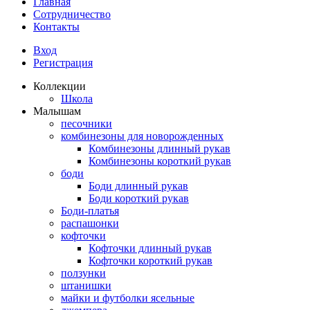
Главная
Сотрудничество
Контакты
Вход
Регистрация
Коллекции
Школа
Малышам
песочники
комбинезоны для новорожденных
Комбинезоны длинный рукав
Комбинезоны короткий рукав
боди
Боди длинный рукав
Боди короткий рукав
Боди-платья
распашонки
кофточки
Кофточки длинный рукав
Кофточки короткий рукав
ползунки
штанишки
майки и футболки ясельные