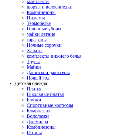
комплекты
шорты и велосипедки
Комбинезоны
Пижамы
Термобелье
Головные уборы
майки летние
сарафаны
Ночные сорочки
Халаты
комплекты нижнего белья
Трусы
Майки
Джинсы и джоггеры
Новый год
Детская одежда
Платья
Школьные платья
Блузки
Спортивные костюмы
Комплекты
Водолазки
Джемпера
Комбинезоны
Штаны