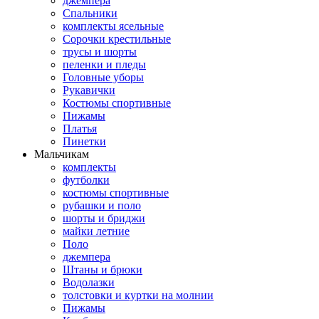
джемпера
Спальники
комплекты ясельные
Сорочки крестильные
трусы и шорты
пеленки и пледы
Головные уборы
Рукавички
Костюмы спортивные
Пижамы
Платья
Пинетки
Мальчикам
комплекты
футболки
костюмы спортивные
рубашки и поло
шорты и бриджи
майки летние
Поло
джемпера
Штаны и брюки
Водолазки
толстовки и куртки на молнии
Пижамы