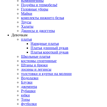
Комбинезоны
Поддёва и термобельё
Головные уборы
Майки
комплекты нижнего белья
Трусы
Халаты
Джинсы и джоггеры
Девочкам
платья
Нарядные платья
Платья длинный рукав
Платья короткий рукав
Школьные платья
костюмы спортивные
Штаны и брюки
лосины и легинсы
толстовки и куртки на молнии
Водолазки
Блузки
джемпера
Рубашки
юбки
Топы
футболки