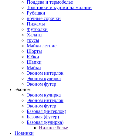
Поддева и термобелье
Толстовки и куртки на молнии
Рубашки
ночные сорочки
Пижамы
Футболки
Халаты
трусы
Майки летние
Шорты
Юбки
Шапки
Майки
Эконом интерлок
Эконом кулирка
Эконом футер
Эконом
Эконом кулирка
Эконом интерлок
Эконом футер
Базовая (интерлок)
Базовая (футер)
Базовая (кулирка)
Нижнее белье
Новинки