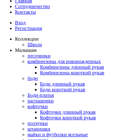
Главная
Сотрудничество
Контакты
Вход
Регистрация
Коллекции
Школа
Малышам
песочники
комбинезоны для новорожденных
Комбинезоны длинный рукав
Комбинезоны короткий рукав
боди
Боди длинный рукав
Боди короткий рукав
Боди-платья
распашонки
кофточки
Кофточки длинный рукав
Кофточки короткий рукав
ползунки
штанишки
майки и футболки ясельные