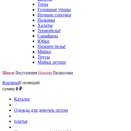
Топы
Головные уборы
Ночные сорочки
Пижамы
Халаты
Термобельё
Сарафаны
Юбки
Нижнее бельё
Майки
Трусы
Майки летние
Школа
Поступления
Новинки
Распродажа
Корзина
0 позиций
сумма
0 ₽
Каталог
Одежда для девочек оптом
платья