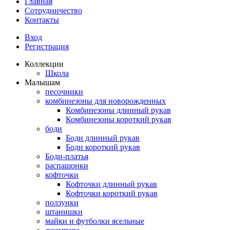
Главная
Сотрудничество
Контакты
Вход
Регистрация
Коллекции
Школа
Малышам
песочники
комбинезоны для новорожденных
Комбинезоны длинный рукав
Комбинезоны короткий рукав
боди
Боди длинный рукав
Боди короткий рукав
Боди-платья
распашонки
кофточки
Кофточки длинный рукав
Кофточки короткий рукав
ползунки
штанишки
майки и футболки ясельные