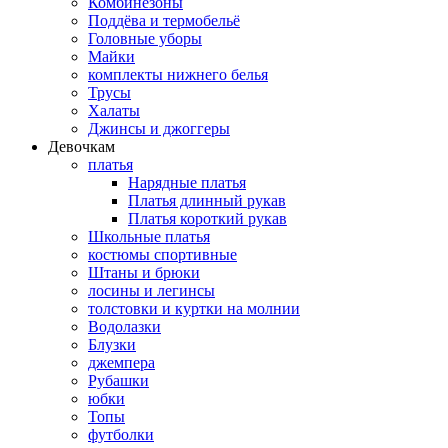
Комбинезоны
Поддёва и термобельё
Головные уборы
Майки
комплекты нижнего белья
Трусы
Халаты
Джинсы и джоггеры
Девочкам
платья
Нарядные платья
Платья длинный рукав
Платья короткий рукав
Школьные платья
костюмы спортивные
Штаны и брюки
лосины и легинсы
толстовки и куртки на молнии
Водолазки
Блузки
джемпера
Рубашки
юбки
Топы
футболки