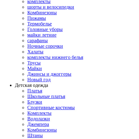
комплекты
шорты и велосипедки
Комбинезоны
Пижамы
Термобелье
Головные уборы
майки летние
сарафаны
Ночные сорочки
Халаты
комплекты нижнего белья
Трусы
Майки
Джинсы и джоггеры
Новый год
Детская одежда
Платья
Школьные платья
Блузки
Спортивные костюмы
Комплекты
Водолазки
Джемпера
Комбинезоны
Штаны