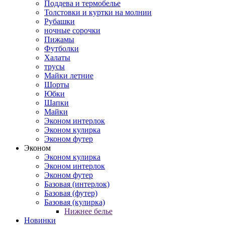
Поддева и термобелье
Толстовки и куртки на молнии
Рубашки
ночные сорочки
Пижамы
Футболки
Халаты
трусы
Майки летние
Шорты
Юбки
Шапки
Майки
Эконом интерлок
Эконом кулирка
Эконом футер
Эконом
Эконом кулирка
Эконом интерлок
Эконом футер
Базовая (интерлок)
Базовая (футер)
Базовая (кулирка)
Нижнее белье
Новинки