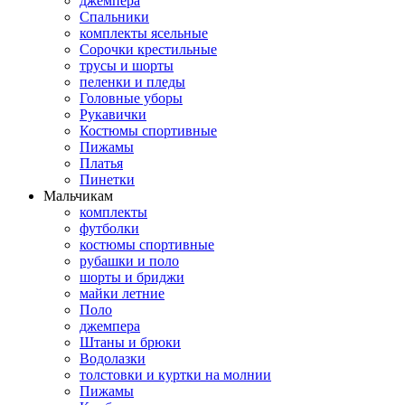
джемпера
Спальники
комплекты ясельные
Сорочки крестильные
трусы и шорты
пеленки и пледы
Головные уборы
Рукавички
Костюмы спортивные
Пижамы
Платья
Пинетки
Мальчикам
комплекты
футболки
костюмы спортивные
рубашки и поло
шорты и бриджи
майки летние
Поло
джемпера
Штаны и брюки
Водолазки
толстовки и куртки на молнии
Пижамы