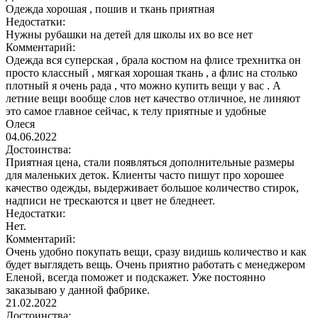
Одежда хорошая , пошив и ткань приятная
Недостатки:
Нужны рубашки на детей для школы их во все нет
Комментарий:
Одежда вся суперская , брала костюм на флисе трехнитка он
просто классный , мягкая хорошая ткань , а флис на столько
плотный я очень рада , что можно купить вещи у вас . А
летние вещи вообще слов нет качество отличное, не линяют
это самое главное сейчас, к телу приятные и удобные
Олеся
04.06.2022
Достоинства:
Приятная цена, стали появляться дополнительные размеры
для маленьких деток. Клиенты часто пишут про хорошее
качество одежды, выдерживает большое количество стирок,
надписи не трескаются и цвет не бледнеет.
Недостатки:
Нет.
Комментарий:
Очень удобно покупать вещи, сразу видишь количество и как
будет выглядеть вещь. Очень приятно работать с менеджером
Еленой, всегда поможет и подскажет. Уже постоянно
заказываю у данной фабрике.
21.02.2022
Достоинства: