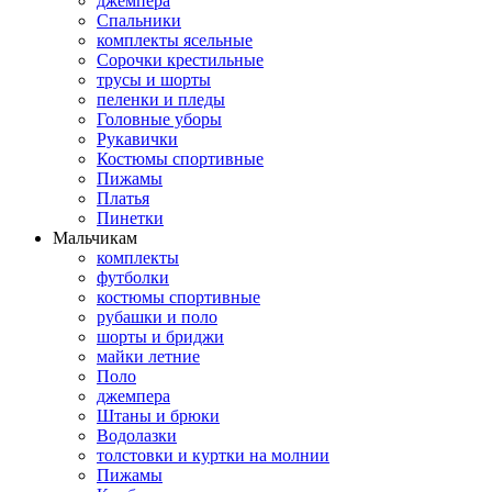
джемпера
Спальники
комплекты ясельные
Сорочки крестильные
трусы и шорты
пеленки и пледы
Головные уборы
Рукавички
Костюмы спортивные
Пижамы
Платья
Пинетки
Мальчикам
комплекты
футболки
костюмы спортивные
рубашки и поло
шорты и бриджи
майки летние
Поло
джемпера
Штаны и брюки
Водолазки
толстовки и куртки на молнии
Пижамы