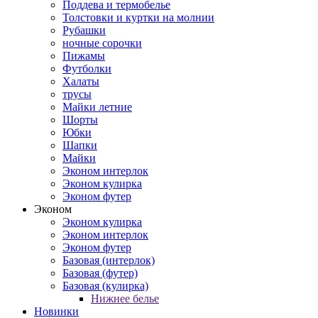
Поддева и термобелье
Толстовки и куртки на молнии
Рубашки
ночные сорочки
Пижамы
Футболки
Халаты
трусы
Майки летние
Шорты
Юбки
Шапки
Майки
Эконом интерлок
Эконом кулирка
Эконом футер
Эконом
Эконом кулирка
Эконом интерлок
Эконом футер
Базовая (интерлок)
Базовая (футер)
Базовая (кулирка)
Нижнее белье
Новинки