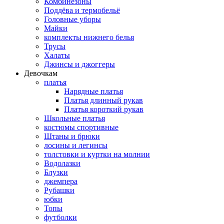
Комбинезоны
Поддёва и термобельё
Головные уборы
Майки
комплекты нижнего белья
Трусы
Халаты
Джинсы и джоггеры
Девочкам
платья
Нарядные платья
Платья длинный рукав
Платья короткий рукав
Школьные платья
костюмы спортивные
Штаны и брюки
лосины и легинсы
толстовки и куртки на молнии
Водолазки
Блузки
джемпера
Рубашки
юбки
Топы
футболки