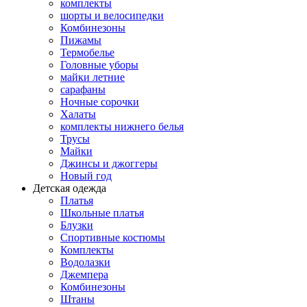
комплекты
шорты и велосипедки
Комбинезоны
Пижамы
Термобелье
Головные уборы
майки летние
сарафаны
Ночные сорочки
Халаты
комплекты нижнего белья
Трусы
Майки
Джинсы и джоггеры
Новый год
Детская одежда
Платья
Школьные платья
Блузки
Спортивные костюмы
Комплекты
Водолазки
Джемпера
Комбинезоны
Штаны