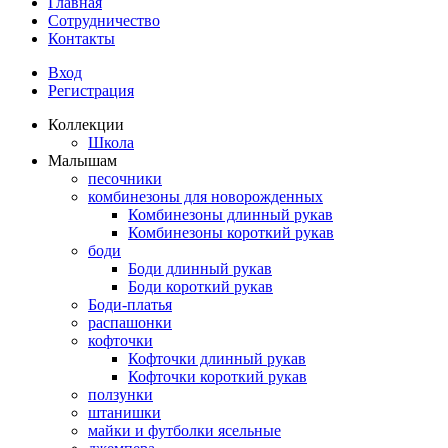
Главная
Сотрудничество
Контакты
Вход
Регистрация
Коллекции
Школа
Малышам
песочники
комбинезоны для новорожденных
Комбинезоны длинный рукав
Комбинезоны короткий рукав
боди
Боди длинный рукав
Боди короткий рукав
Боди-платья
распашонки
кофточки
Кофточки длинный рукав
Кофточки короткий рукав
ползунки
штанишки
майки и футболки ясельные