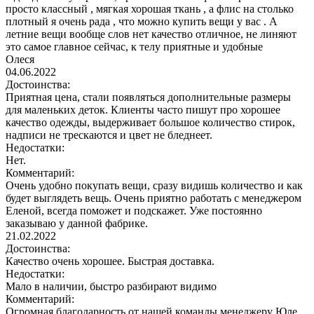
просто классный , мягкая хорошая ткань , а флис на столько
плотный я очень рада , что можно купить вещи у вас . А
летние вещи вообще слов нет качество отличное, не линяют
это самое главное сейчас, к телу приятные и удобные
Олеся
04.06.2022
Достоинства:
Приятная цена, стали появляться дополнительные размеры
для маленьких деток. Клиенты часто пишут про хорошее
качество одежды, выдерживает большое количество стирок,
надписи не трескаются и цвет не бледнеет.
Недостатки:
Нет.
Комментарий:
Очень удобно покупать вещи, сразу видишь количество и как
будет выглядеть вещь. Очень приятно работать с менеджером
Еленой, всегда поможет и подскажет. Уже постоянно
заказываю у данной фабрике.
21.02.2022
Достоинства:
Качество очень хорошее. Быстрая доставка.
Недостатки:
Мало в наличии, быстро разбирают видимо
Комментарий:
Огромная благодарность от нашей команды менеджеру Юле.