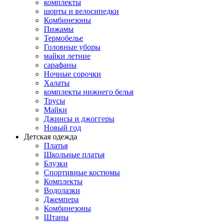
комплекты
шорты и велосипедки
Комбинезоны
Пижамы
Термобелье
Головные уборы
майки летние
сарафаны
Ночные сорочки
Халаты
комплекты нижнего белья
Трусы
Майки
Джинсы и джоггеры
Новый год
Детская одежда
Платья
Школьные платья
Блузки
Спортивные костюмы
Комплекты
Водолазки
Джемпера
Комбинезоны
Штаны