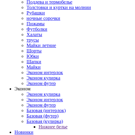
Поддева и термобелье
Толстовки и куртки на молнии
Рубашки
ночные сорочки
Пижамы
Футболки
Халаты
трусы
Майки летние
Шорты
Юбки
Шапки
Майки
Эконом интерлок
Эконом кулирка
Эконом футер
Эконом
Эконом кулирка
Эконом интерлок
Эконом футер
Базовая (интерлок)
Базовая (футер)
Базовая (кулирка)
Нижнее белье
Новинки