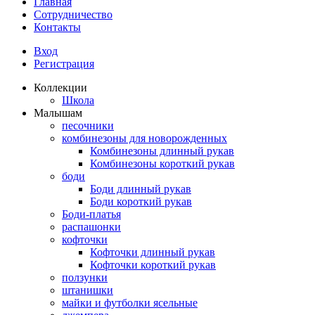
Главная
Сотрудничество
Контакты
Вход
Регистрация
Коллекции
Школа
Малышам
песочники
комбинезоны для новорожденных
Комбинезоны длинный рукав
Комбинезоны короткий рукав
боди
Боди длинный рукав
Боди короткий рукав
Боди-платья
распашонки
кофточки
Кофточки длинный рукав
Кофточки короткий рукав
ползунки
штанишки
майки и футболки ясельные