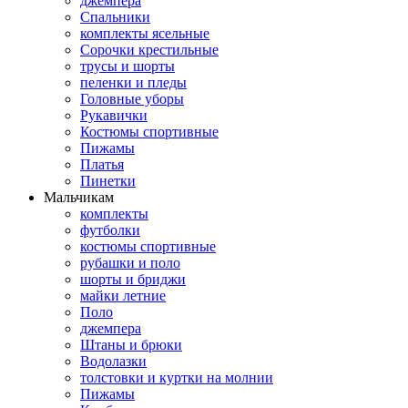
джемпера
Спальники
комплекты ясельные
Сорочки крестильные
трусы и шорты
пеленки и пледы
Головные уборы
Рукавички
Костюмы спортивные
Пижамы
Платья
Пинетки
Мальчикам
комплекты
футболки
костюмы спортивные
рубашки и поло
шорты и бриджи
майки летние
Поло
джемпера
Штаны и брюки
Водолазки
толстовки и куртки на молнии
Пижамы