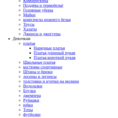
Комбинезоны
Поддёва и термобельё
Головные уборы
Майки
комплекты нижнего белья
Трусы
Халаты
Джинсы и джоггеры
Девочкам
платья
Нарядные платья
Платья длинный рукав
Платья короткий рукав
Школьные платья
костюмы спортивные
Штаны и брюки
лосины и легинсы
толстовки и куртки на молнии
Водолазки
Блузки
джемпера
Рубашки
юбки
Топы
футболки