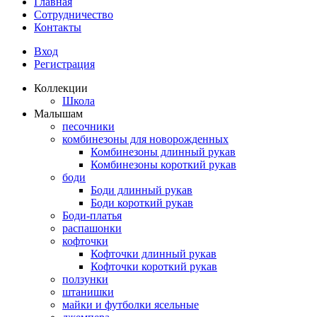
Главная
Сотрудничество
Контакты
Вход
Регистрация
Коллекции
Школа
Малышам
песочники
комбинезоны для новорожденных
Комбинезоны длинный рукав
Комбинезоны короткий рукав
боди
Боди длинный рукав
Боди короткий рукав
Боди-платья
распашонки
кофточки
Кофточки длинный рукав
Кофточки короткий рукав
ползунки
штанишки
майки и футболки ясельные