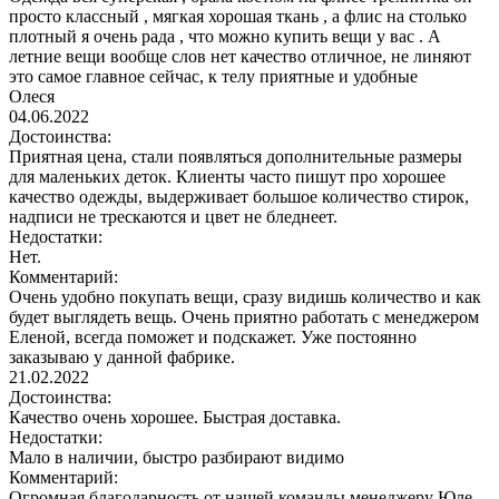
просто классный , мягкая хорошая ткань , а флис на столько
плотный я очень рада , что можно купить вещи у вас . А
летние вещи вообще слов нет качество отличное, не линяют
это самое главное сейчас, к телу приятные и удобные
Олеся
04.06.2022
Достоинства:
Приятная цена, стали появляться дополнительные размеры
для маленьких деток. Клиенты часто пишут про хорошее
качество одежды, выдерживает большое количество стирок,
надписи не трескаются и цвет не бледнеет.
Недостатки:
Нет.
Комментарий:
Очень удобно покупать вещи, сразу видишь количество и как
будет выглядеть вещь. Очень приятно работать с менеджером
Еленой, всегда поможет и подскажет. Уже постоянно
заказываю у данной фабрике.
21.02.2022
Достоинства:
Качество очень хорошее. Быстрая доставка.
Недостатки:
Мало в наличии, быстро разбирают видимо
Комментарий:
Огромная благодарность от нашей команды менеджеру Юле.