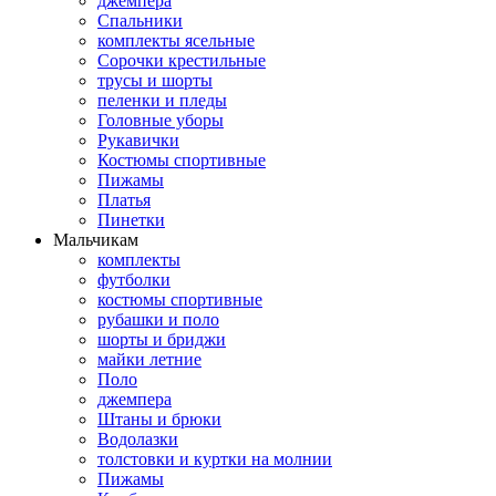
джемпера
Спальники
комплекты ясельные
Сорочки крестильные
трусы и шорты
пеленки и пледы
Головные уборы
Рукавички
Костюмы спортивные
Пижамы
Платья
Пинетки
Мальчикам
комплекты
футболки
костюмы спортивные
рубашки и поло
шорты и бриджи
майки летние
Поло
джемпера
Штаны и брюки
Водолазки
толстовки и куртки на молнии
Пижамы