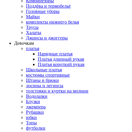
Комбинезоны
Поддёва и термобельё
Головные уборы
Майки
комплекты нижнего белья
Трусы
Халаты
Джинсы и джоггеры
Девочкам
платья
Нарядные платья
Платья длинный рукав
Платья короткий рукав
Школьные платья
костюмы спортивные
Штаны и брюки
лосины и легинсы
толстовки и куртки на молнии
Водолазки
Блузки
джемпера
Рубашки
юбки
Топы
футболки