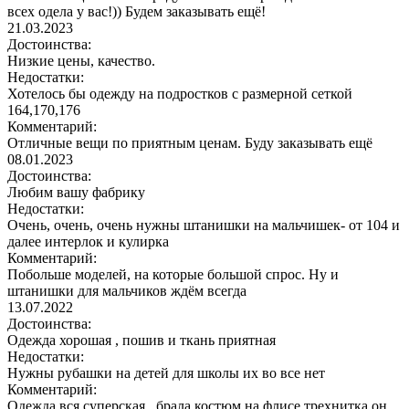
всех одела у вас!)) Будем заказывать ещё!
21.03.2023
Достоинства:
Низкие цены, качество.
Недостатки:
Хотелось бы одежду на подростков с размерной сеткой
164,170,176
Комментарий:
Отличные вещи по приятным ценам. Буду заказывать ещё
08.01.2023
Достоинства:
Любим вашу фабрику
Недостатки:
Очень, очень, очень нужны штанишки на мальчишек- от 104 и
далее интерлок и кулирка
Комментарий:
Побольше моделей, на которые большой спрос. Ну и
штанишки для мальчиков ждём всегда
13.07.2022
Достоинства:
Одежда хорошая , пошив и ткань приятная
Недостатки:
Нужны рубашки на детей для школы их во все нет
Комментарий:
Одежда вся суперская , брала костюм на флисе трехнитка он