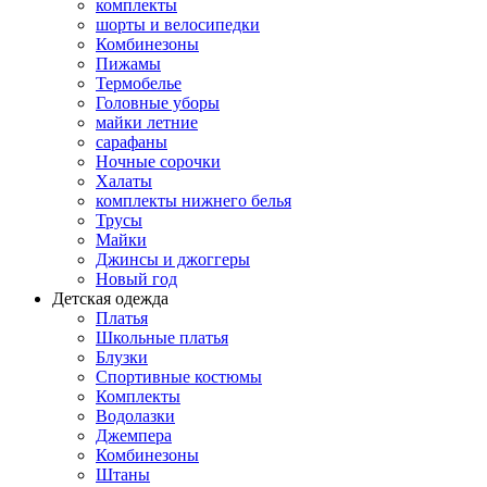
комплекты
шорты и велосипедки
Комбинезоны
Пижамы
Термобелье
Головные уборы
майки летние
сарафаны
Ночные сорочки
Халаты
комплекты нижнего белья
Трусы
Майки
Джинсы и джоггеры
Новый год
Детская одежда
Платья
Школьные платья
Блузки
Спортивные костюмы
Комплекты
Водолазки
Джемпера
Комбинезоны
Штаны