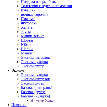
Поддева и термобелье
Толстовки и куртки на молнии
Рубашки
ночные сорочки
Пижамы
Футболки
Халаты
трусы
Майки летние
Шорты
Юбки
Шапки
Майки
Эконом интерлок
Эконом кулирка
Эконом футер
Эконом
Эконом кулирка
Эконом интерлок
Эконом футер
Базовая (интерлок)
Базовая (футер)
Базовая (кулирка)
Нижнее белье
Новинки