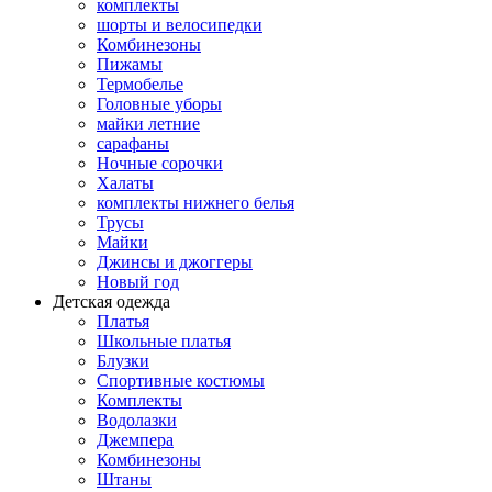
комплекты
шорты и велосипедки
Комбинезоны
Пижамы
Термобелье
Головные уборы
майки летние
сарафаны
Ночные сорочки
Халаты
комплекты нижнего белья
Трусы
Майки
Джинсы и джоггеры
Новый год
Детская одежда
Платья
Школьные платья
Блузки
Спортивные костюмы
Комплекты
Водолазки
Джемпера
Комбинезоны
Штаны