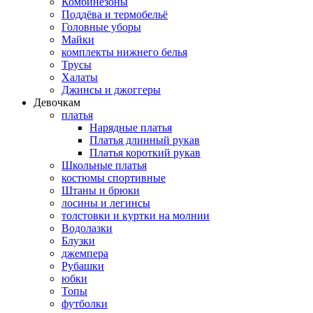
Комбинезоны
Поддёва и термобельё
Головные уборы
Майки
комплекты нижнего белья
Трусы
Халаты
Джинсы и джоггеры
Девочкам
платья
Нарядные платья
Платья длинный рукав
Платья короткий рукав
Школьные платья
костюмы спортивные
Штаны и брюки
лосины и легинсы
толстовки и куртки на молнии
Водолазки
Блузки
джемпера
Рубашки
юбки
Топы
футболки