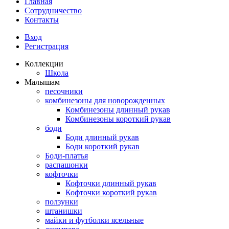
Главная
Сотрудничество
Контакты
Вход
Регистрация
Коллекции
Школа
Малышам
песочники
комбинезоны для новорожденных
Комбинезоны длинный рукав
Комбинезоны короткий рукав
боди
Боди длинный рукав
Боди короткий рукав
Боди-платья
распашонки
кофточки
Кофточки длинный рукав
Кофточки короткий рукав
ползунки
штанишки
майки и футболки ясельные