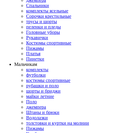
джемпера
Спальники
комплекты ясельные
Сорочки крестильные
трусы и шорты
пеленки и пледы
Головные уборы
Рукавички
Костюмы спортивные
Пижамы
Платья
Пинетки
Мальчикам
комплекты
футболки
костюмы спортивные
рубашки и поло
шорты и бриджи
майки летние
Поло
джемпера
Штаны и брюки
Водолазки
толстовки и куртки на молнии
Пижамы