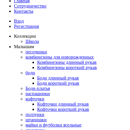
Главная
Сотрудничество
Контакты
Вход
Регистрация
Коллекции
Школа
Малышам
песочники
комбинезоны для новорожденных
Комбинезоны длинный рукав
Комбинезоны короткий рукав
боди
Боди длинный рукав
Боди короткий рукав
Боди-платья
распашонки
кофточки
Кофточки длинный рукав
Кофточки короткий рукав
ползунки
штанишки
майки и футболки ясельные