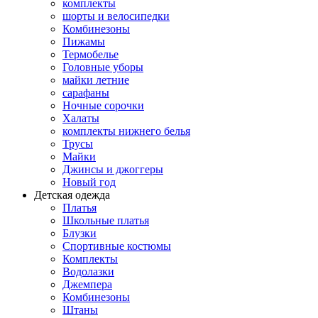
комплекты
шорты и велосипедки
Комбинезоны
Пижамы
Термобелье
Головные уборы
майки летние
сарафаны
Ночные сорочки
Халаты
комплекты нижнего белья
Трусы
Майки
Джинсы и джоггеры
Новый год
Детская одежда
Платья
Школьные платья
Блузки
Спортивные костюмы
Комплекты
Водолазки
Джемпера
Комбинезоны
Штаны