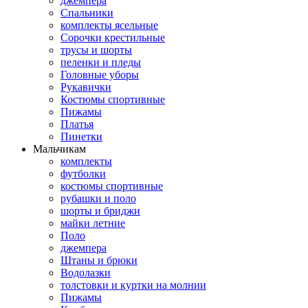
джемпера
Спальники
комплекты ясельные
Сорочки крестильные
трусы и шорты
пеленки и пледы
Головные уборы
Рукавички
Костюмы спортивные
Пижамы
Платья
Пинетки
Мальчикам
комплекты
футболки
костюмы спортивные
рубашки и поло
шорты и бриджи
майки летние
Поло
джемпера
Штаны и брюки
Водолазки
толстовки и куртки на молнии
Пижамы