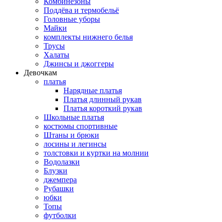
Комбинезоны
Поддёва и термобельё
Головные уборы
Майки
комплекты нижнего белья
Трусы
Халаты
Джинсы и джоггеры
Девочкам
платья
Нарядные платья
Платья длинный рукав
Платья короткий рукав
Школьные платья
костюмы спортивные
Штаны и брюки
лосины и легинсы
толстовки и куртки на молнии
Водолазки
Блузки
джемпера
Рубашки
юбки
Топы
футболки