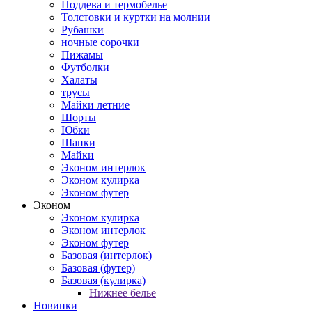
Поддева и термобелье
Толстовки и куртки на молнии
Рубашки
ночные сорочки
Пижамы
Футболки
Халаты
трусы
Майки летние
Шорты
Юбки
Шапки
Майки
Эконом интерлок
Эконом кулирка
Эконом футер
Эконом
Эконом кулирка
Эконом интерлок
Эконом футер
Базовая (интерлок)
Базовая (футер)
Базовая (кулирка)
Нижнее белье
Новинки