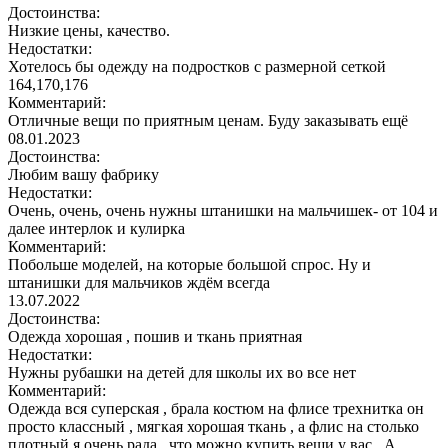
Достоинства:
Низкие цены, качество.
Недостатки:
Хотелось бы одежду на подростков с размерной сеткой
164,170,176
Комментарий:
Отличные вещи по приятным ценам. Буду заказывать ещё
08.01.2023
Достоинства:
Любим вашу фабрику
Недостатки:
Очень, очень, очень нужны штанишки на мальчишек- от 104 и
далее интерлок и кулирка
Комментарий:
Побольше моделей, на которые большой спрос. Ну и
штанишки для мальчиков ждём всегда
13.07.2022
Достоинства:
Одежда хорошая , пошив и ткань приятная
Недостатки:
Нужны рубашки на детей для школы их во все нет
Комментарий:
Одежда вся суперская , брала костюм на флисе трехнитка он
просто классный , мягкая хорошая ткань , а флис на столько
плотный я очень рада , что можно купить вещи у вас . А