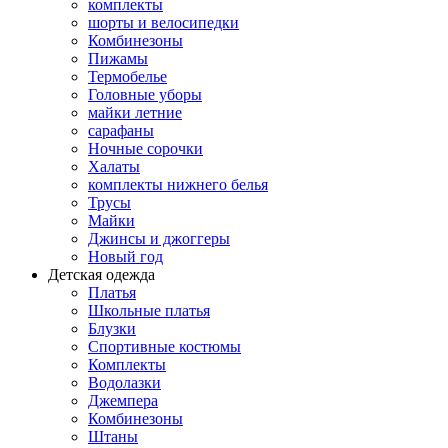
комплекты
шорты и велосипедки
Комбинезоны
Пижамы
Термобелье
Головные уборы
майки летние
сарафаны
Ночные сорочки
Халаты
комплекты нижнего белья
Трусы
Майки
Джинсы и джоггеры
Новый год
Детская одежда
Платья
Школьные платья
Блузки
Спортивные костюмы
Комплекты
Водолазки
Джемпера
Комбинезоны
Штаны