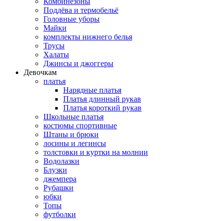
Комбинезоны
Поддёва и термобельё
Головные уборы
Майки
комплекты нижнего белья
Трусы
Халаты
Джинсы и джоггеры
Девочкам
платья
Нарядные платья
Платья длинный рукав
Платья короткий рукав
Школьные платья
костюмы спортивные
Штаны и брюки
лосины и легинсы
толстовки и куртки на молнии
Водолазки
Блузки
джемпера
Рубашки
юбки
Топы
футболки