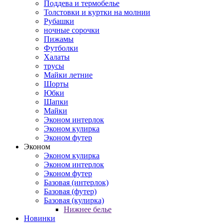
Поддева и термобелье
Толстовки и куртки на молнии
Рубашки
ночные сорочки
Пижамы
Футболки
Халаты
трусы
Майки летние
Шорты
Юбки
Шапки
Майки
Эконом интерлок
Эконом кулирка
Эконом футер
Эконом
Эконом кулирка
Эконом интерлок
Эконом футер
Базовая (интерлок)
Базовая (футер)
Базовая (кулирка)
Нижнее белье
Новинки