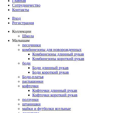
Главная
Сотрудничество
Контакты
Вход
Регистрация
Коллекции
Школа
Малышам
песочники
комбинезоны для новорожденных
Комбинезоны длинный рукав
Комбинезоны короткий рукав
боди
Боди длинный рукав
Боди короткий рукав
Боди-платья
распашонки
кофточки
Кофточки длинный рукав
Кофточки короткий рукав
ползунки
штанишки
майки и футболки ясельные