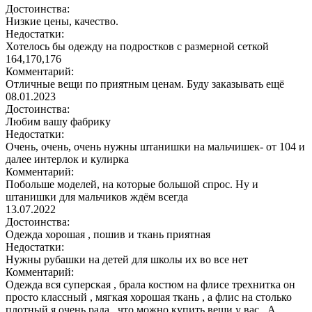
Достоинства:
Низкие цены, качество.
Недостатки:
Хотелось бы одежду на подростков с размерной сеткой
164,170,176
Комментарий:
Отличные вещи по приятным ценам. Буду заказывать ещё
08.01.2023
Достоинства:
Любим вашу фабрику
Недостатки:
Очень, очень, очень нужны штанишки на мальчишек- от 104 и
далее интерлок и кулирка
Комментарий:
Побольше моделей, на которые большой спрос. Ну и
штанишки для мальчиков ждём всегда
13.07.2022
Достоинства:
Одежда хорошая , пошив и ткань приятная
Недостатки:
Нужны рубашки на детей для школы их во все нет
Комментарий:
Одежда вся суперская , брала костюм на флисе трехнитка он
просто классный , мягкая хорошая ткань , а флис на столько
плотный я очень рада , что можно купить вещи у вас . А