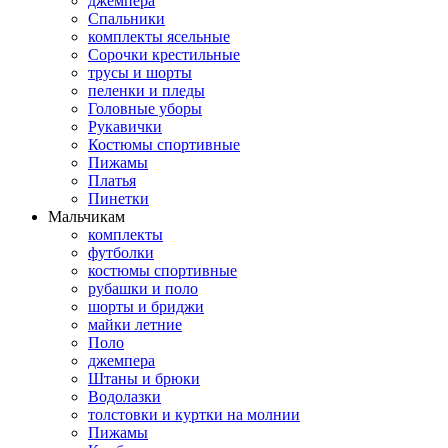
джемпера
Спальники
комплекты ясельные
Сорочки крестильные
трусы и шорты
пеленки и пледы
Головные уборы
Рукавички
Костюмы спортивные
Пижамы
Платья
Пинетки
Мальчикам
комплекты
футболки
костюмы спортивные
рубашки и поло
шорты и бриджи
майки летние
Поло
джемпера
Штаны и брюки
Водолазки
толстовки и куртки на молнии
Пижамы