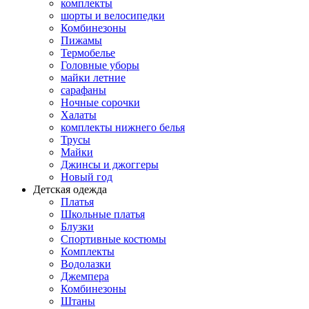
комплекты
шорты и велосипедки
Комбинезоны
Пижамы
Термобелье
Головные уборы
майки летние
сарафаны
Ночные сорочки
Халаты
комплекты нижнего белья
Трусы
Майки
Джинсы и джоггеры
Новый год
Детская одежда
Платья
Школьные платья
Блузки
Спортивные костюмы
Комплекты
Водолазки
Джемпера
Комбинезоны
Штаны