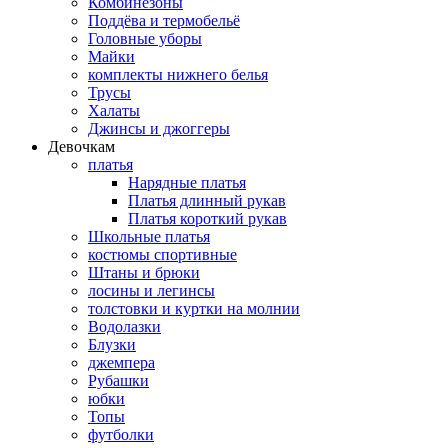
Комбинезоны
Поддёва и термобельё
Головные уборы
Майки
комплекты нижнего белья
Трусы
Халаты
Джинсы и джоггеры
Девочкам
платья
Нарядные платья
Платья длинный рукав
Платья короткий рукав
Школьные платья
костюмы спортивные
Штаны и брюки
лосины и легинсы
толстовки и куртки на молнии
Водолазки
Блузки
джемпера
Рубашки
юбки
Топы
футболки