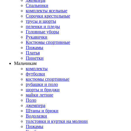
джемпера
Спальники
комплекты ясельные
Сорочки крестильные
трусы и шорты
пеленки и пледы
Головные уборы
Рукавички
Костюмы спортивные
Пижамы
Платья
Пинетки
Мальчикам
комплекты
футболки
костюмы спортивные
рубашки и поло
шорты и бриджи
майки летние
Поло
джемпера
Штаны и брюки
Водолазки
толстовки и куртки на молнии
Пижамы