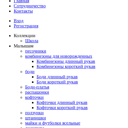
Главная
Сотрудничество
Контакты
Вход
Регистрация
Коллекции
Школа
Малышам
песочники
комбинезоны для новорожденных
Комбинезоны длинный рукав
Комбинезоны короткий рукав
боди
Боди длинный рукав
Боди короткий рукав
Боди-платья
распашонки
кофточки
Кофточки длинный рукав
Кофточки короткий рукав
ползунки
штанишки
майки и футболки ясельные