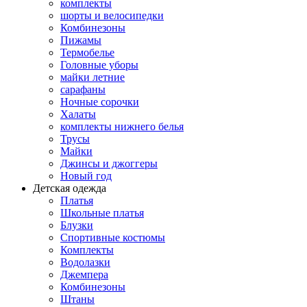
комплекты
шорты и велосипедки
Комбинезоны
Пижамы
Термобелье
Головные уборы
майки летние
сарафаны
Ночные сорочки
Халаты
комплекты нижнего белья
Трусы
Майки
Джинсы и джоггеры
Новый год
Детская одежда
Платья
Школьные платья
Блузки
Спортивные костюмы
Комплекты
Водолазки
Джемпера
Комбинезоны
Штаны