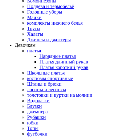
Комбинезоны
Поддёва и термобельё
Головные уборы
Майки
комплекты нижнего белья
Трусы
Халаты
Джинсы и джоггеры
Девочкам
платья
Нарядные платья
Платья длинный рукав
Платья короткий рукав
Школьные платья
костюмы спортивные
Штаны и брюки
лосины и легинсы
толстовки и куртки на молнии
Водолазки
Блузки
джемпера
Рубашки
юбки
Топы
футболки