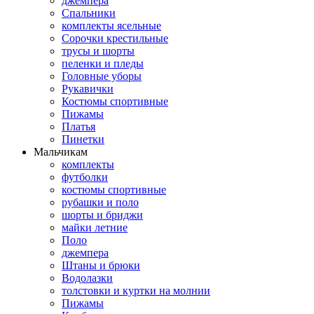
джемпера
Спальники
комплекты ясельные
Сорочки крестильные
трусы и шорты
пеленки и пледы
Головные уборы
Рукавички
Костюмы спортивные
Пижамы
Платья
Пинетки
Мальчикам
комплекты
футболки
костюмы спортивные
рубашки и поло
шорты и бриджи
майки летние
Поло
джемпера
Штаны и брюки
Водолазки
толстовки и куртки на молнии
Пижамы