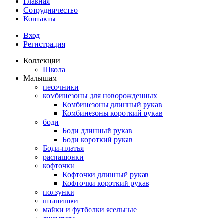
Главная
Сотрудничество
Контакты
Вход
Регистрация
Коллекции
Школа
Малышам
песочники
комбинезоны для новорожденных
Комбинезоны длинный рукав
Комбинезоны короткий рукав
боди
Боди длинный рукав
Боди короткий рукав
Боди-платья
распашонки
кофточки
Кофточки длинный рукав
Кофточки короткий рукав
ползунки
штанишки
майки и футболки ясельные