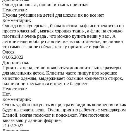
Одежда хорошая , пошив и ткань приятная
Недостатки:
Нужны рубашки на детей для школы их во все нет
Комментарий:
Одежда вся суперская , брала костюм на флисе трехнитка он
просто классный , мягкая хорошая ткань , а флис на столько
плотный я очень рада , что можно купить вещи у вас . А
летние вещи вообще слов нет качество отличное, не линяют
это самое главное сейчас, к телу приятные и удобные
Олеся
04.06.2022
Достоинства:
Приятная цена, стали появляться дополнительные размеры
для маленьких деток. Клиенты часто пишут про хорошее
качество одежды, выдерживает большое количество стирок,
надписи не трескаются и цвет не бледнеет.
Недостатки:
Нет.
Комментарий:
Очень удобно покупать вещи, сразу видишь количество и как
будет выглядеть вещь. Очень приятно работать с менеджером
Еленой, всегда поможет и подскажет. Уже постоянно
заказываю у данной фабрике.
21.02.2022
Достоинства: