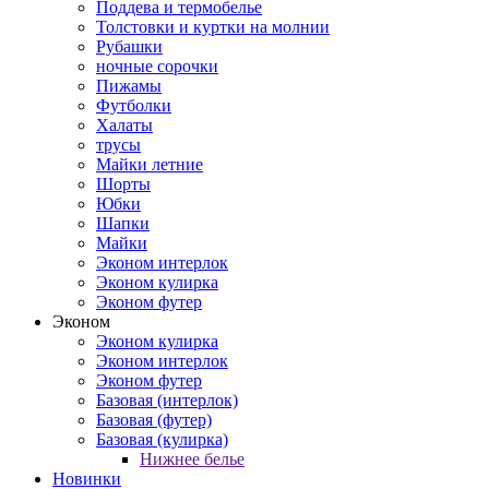
Поддева и термобелье
Толстовки и куртки на молнии
Рубашки
ночные сорочки
Пижамы
Футболки
Халаты
трусы
Майки летние
Шорты
Юбки
Шапки
Майки
Эконом интерлок
Эконом кулирка
Эконом футер
Эконом
Эконом кулирка
Эконом интерлок
Эконом футер
Базовая (интерлок)
Базовая (футер)
Базовая (кулирка)
Нижнее белье
Новинки