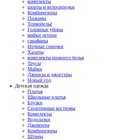
комплекты
шорты и велосипедки
Комбинезоны
Пижамы
Термобелье
Головные уборы
майки летние
сарафаны
Ночные сорочки
Халаты
комплекты нижнего белья
Трусы
Майки
Джинсы и джоггеры
Новый год
Детская одежда
Платья
Школьные платья
Блузки
Спортивные костюмы
Комплекты
Водолазки
Джемпера
Комбинезоны
Штаны