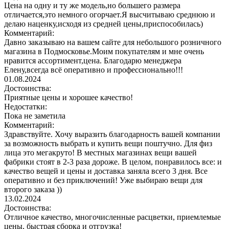
Цена на одну и ту же модель,но большего размера
отличается,это немного огорчает.Я высчитываю среднюю и
делаю наценку,исходя из средней цены,приспособилась)
Комментарий:
Давно заказываю на вашем сайте для небольшого розничного
магазина в Подмосковье.Моим покупателям и мне очень
нравится ассортимент,цена. Благодарю менеджера
Елену,всегда всё оперативно и профессионально!!!
01.08.2024
Достоинства:
Приятные цены и хорошее качество!
Недостатки:
Пока не заметила
Комментарий:
Здравствуйте. Хочу выразить благодарность вашей компании
за возможность выбрать и купить вещи поштучно. Для физ
лица это мегакруто! В местных магазинах вещи вашей
фабрики стоят в 2-3 раза дороже. В целом, понравилось все: и
качество вещей и цены и доставка заняла всего 3 дня. Все
оперативно и без приключений! Уже выбираю вещи для
второго заказа ))
13.02.2024
Достоинства:
Отличное качество, многочисленные расцветки, приемлемые
цены, быстрая сборка и отгрузка!