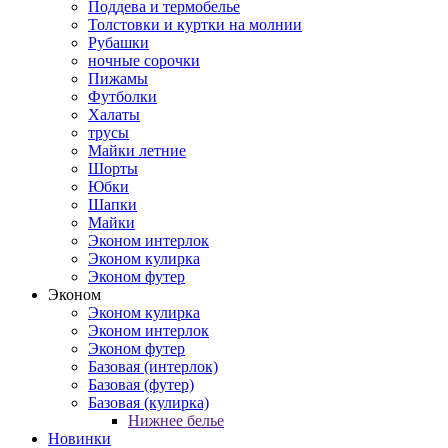
Поддева и термобелье
Толстовки и куртки на молнии
Рубашки
ночные сорочки
Пижамы
Футболки
Халаты
трусы
Майки летние
Шорты
Юбки
Шапки
Майки
Эконом интерлок
Эконом кулирка
Эконом футер
Эконом
Эконом кулирка
Эконом интерлок
Эконом футер
Базовая (интерлок)
Базовая (футер)
Базовая (кулирка)
Нижнее белье
Новинки