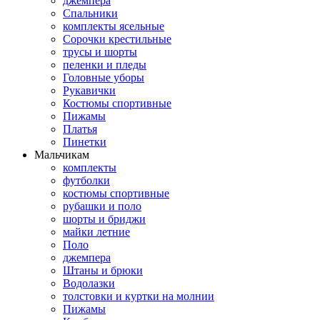
джемпера
Спальники
комплекты ясельные
Сорочки крестильные
трусы и шорты
пеленки и пледы
Головные уборы
Рукавички
Костюмы спортивные
Пижамы
Платья
Пинетки
Мальчикам
комплекты
футболки
костюмы спортивные
рубашки и поло
шорты и бриджи
майки летние
Поло
джемпера
Штаны и брюки
Водолазки
толстовки и куртки на молнии
Пижамы