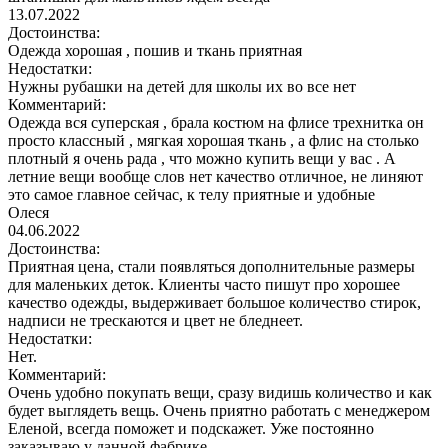
13.07.2022
Достоинства:
Одежда хорошая , пошив и ткань приятная
Недостатки:
Нужны рубашки на детей для школы их во все нет
Комментарий:
Одежда вся суперская , брала костюм на флисе трехнитка он
просто классный , мягкая хорошая ткань , а флис на столько
плотный я очень рада , что можно купить вещи у вас . А
летние вещи вообще слов нет качество отличное, не линяют
это самое главное сейчас, к телу приятные и удобные
Олеся
04.06.2022
Достоинства:
Приятная цена, стали появляться дополнительные размеры
для маленьких деток. Клиенты часто пишут про хорошее
качество одежды, выдерживает большое количество стирок,
надписи не трескаются и цвет не бледнеет.
Недостатки:
Нет.
Комментарий:
Очень удобно покупать вещи, сразу видишь количество и как
будет выглядеть вещь. Очень приятно работать с менеджером
Еленой, всегда поможет и подскажет. Уже постоянно
заказываю у данной фабрике.