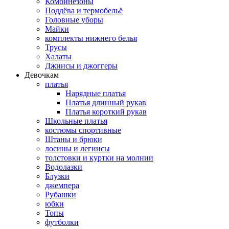
Комбинезоны
Поддёва и термобельё
Головные уборы
Майки
комплекты нижнего белья
Трусы
Халаты
Джинсы и джоггеры
Девочкам
платья
Нарядные платья
Платья длинный рукав
Платья короткий рукав
Школьные платья
костюмы спортивные
Штаны и брюки
лосины и легинсы
толстовки и куртки на молнии
Водолазки
Блузки
джемпера
Рубашки
юбки
Топы
футболки