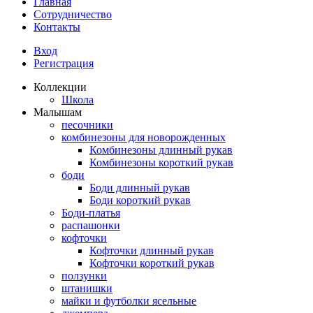
Главная
Сотрудничество
Контакты
Вход
Регистрация
Коллекции
Школа
Малышам
песочники
комбинезоны для новорожденных
Комбинезоны длинный рукав
Комбинезоны короткий рукав
боди
Боди длинный рукав
Боди короткий рукав
Боди-платья
распашонки
кофточки
Кофточки длинный рукав
Кофточки короткий рукав
ползунки
штанишки
майки и футболки ясельные