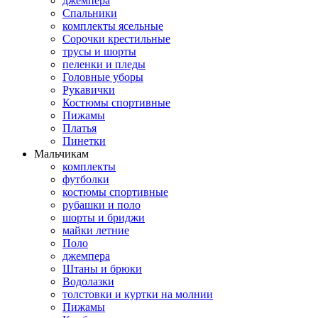
джемпера
Спальники
комплекты ясельные
Сорочки крестильные
трусы и шорты
пеленки и пледы
Головные уборы
Рукавички
Костюмы спортивные
Пижамы
Платья
Пинетки
Мальчикам
комплекты
футболки
костюмы спортивные
рубашки и поло
шорты и бриджи
майки летние
Поло
джемпера
Штаны и брюки
Водолазки
толстовки и куртки на молнии
Пижамы