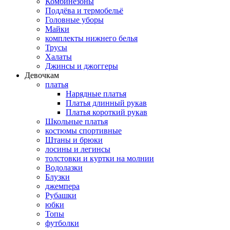
Комбинезоны
Поддёва и термобельё
Головные уборы
Майки
комплекты нижнего белья
Трусы
Халаты
Джинсы и джоггеры
Девочкам
платья
Нарядные платья
Платья длинный рукав
Платья короткий рукав
Школьные платья
костюмы спортивные
Штаны и брюки
лосины и легинсы
толстовки и куртки на молнии
Водолазки
Блузки
джемпера
Рубашки
юбки
Топы
футболки