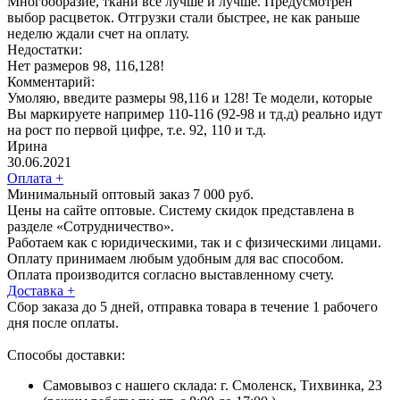
Многообразие, ткани все лучше и лучше. Предусмотрен
выбор расцветок. Отгрузки стали быстрее, не как раньше
неделю ждали счет на оплату.
Недостатки:
Нет размеров 98, 116,128!
Комментарий:
Умоляю, введите размеры 98,116 и 128! Те модели, которые
Вы маркируете например 110-116 (92-98 и тд.д) реально идут
на рост по первой цифре, т.е. 92, 110 и т.д.
Ирина
30.06.2021
Оплата
+
Минимальный оптовый заказ 7 000 руб.
Цены на сайте оптовые. Систему скидок представлена в
разделе «Сотрудничество».
Работаем как с юридическими, так и с физическими лицами.
Оплату принимаем любым удобным для вас способом.
Оплата производится согласно выставленному счету.
Доставка
+
Сбор заказа до 5 дней, отправка товара в течение 1 рабочего
дня после оплаты.
Способы доставки:
Самовывоз с нашего склада: г. Смоленск, Тихвинка, 23