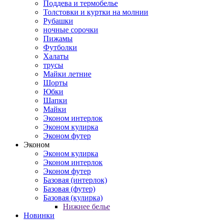
Поддева и термобелье
Толстовки и куртки на молнии
Рубашки
ночные сорочки
Пижамы
Футболки
Халаты
трусы
Майки летние
Шорты
Юбки
Шапки
Майки
Эконом интерлок
Эконом кулирка
Эконом футер
Эконом
Эконом кулирка
Эконом интерлок
Эконом футер
Базовая (интерлок)
Базовая (футер)
Базовая (кулирка)
Нижнее белье
Новинки