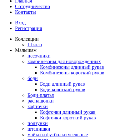
Главная
Сотрудничество
Контакты
Вход
Регистрация
Коллекции
Школа
Малышам
песочники
комбинезоны для новорожденных
Комбинезоны длинный рукав
Комбинезоны короткий рукав
боди
Боди длинный рукав
Боди короткий рукав
Боди-платья
распашонки
кофточки
Кофточки длинный рукав
Кофточки короткий рукав
ползунки
штанишки
майки и футболки ясельные