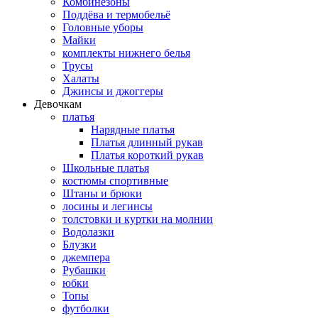
Комбинезоны
Поддёва и термобельё
Головные уборы
Майки
комплекты нижнего белья
Трусы
Халаты
Джинсы и джоггеры
Девочкам
платья
Нарядные платья
Платья длинный рукав
Платья короткий рукав
Школьные платья
костюмы спортивные
Штаны и брюки
лосины и легинсы
толстовки и куртки на молнии
Водолазки
Блузки
джемпера
Рубашки
юбки
Топы
футболки