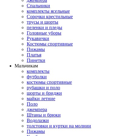
джемпера
Спальники
комплекты ясельные
Сорочки крестильные
трусы и шорты
пеленки и пледы
Головные уборы
Рукавички
Костюмы спортивные
Пижамы
Платья
Пинетки
Мальчикам
комплекты
футболки
костюмы спортивные
рубашки и поло
шорты и бриджи
майки летние
Поло
джемпера
Штаны и брюки
Водолазки
толстовки и куртки на молнии
Пижамы