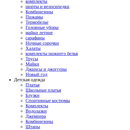
комплекты
шорты и велосипедки
Комбинезоны
Пижамы
Термобелье
Головные уборы
майки летние
сарафаны
Ночные сорочки
Халаты
комплекты нижнего белья
Трусы
Майки
Джинсы и джоггеры
Новый год
Детская одежда
Платья
Школьные платья
Блузки
Спортивные костюмы
Комплекты
Водолазки
Джемпера
Комбинезоны
Штаны