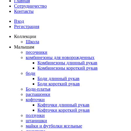
Главная
Сотрудничество
Контакты
Вход
Регистрация
Коллекции
Школа
Малышам
песочники
комбинезоны для новорожденных
Комбинезоны длинный рукав
Комбинезоны короткий рукав
боди
Боди длинный рукав
Боди короткий рукав
Боди-платья
распашонки
кофточки
Кофточки длинный рукав
Кофточки короткий рукав
ползунки
штанишки
майки и футболки ясельные