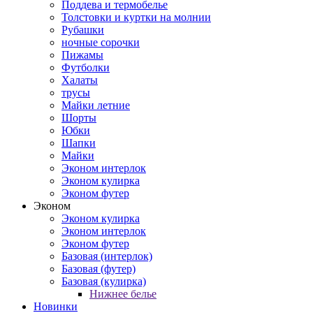
Поддева и термобелье
Толстовки и куртки на молнии
Рубашки
ночные сорочки
Пижамы
Футболки
Халаты
трусы
Майки летние
Шорты
Юбки
Шапки
Майки
Эконом интерлок
Эконом кулирка
Эконом футер
Эконом
Эконом кулирка
Эконом интерлок
Эконом футер
Базовая (интерлок)
Базовая (футер)
Базовая (кулирка)
Нижнее белье
Новинки