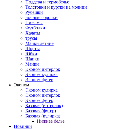
Поддева и термобелье
Толстовки и куртки на молнии
Рубашки
ночные сорочки
Пижамы
Футболки
Халаты
трусы
Майки летние
Шорты
Юбки
Шапки
Майки
Эконом интерлок
Эконом кулирка
Эконом футер
Эконом
Эконом кулирка
Эконом интерлок
Эконом футер
Базовая (интерлок)
Базовая (футер)
Базовая (кулирка)
Нижнее белье
Новинки