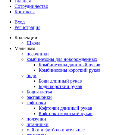
Главная
Сотрудничество
Контакты
Вход
Регистрация
Коллекции
Школа
Малышам
песочники
комбинезоны для новорожденных
Комбинезоны длинный рукав
Комбинезоны короткий рукав
боди
Боди длинный рукав
Боди короткий рукав
Боди-платья
распашонки
кофточки
Кофточки длинный рукав
Кофточки короткий рукав
ползунки
штанишки
майки и футболки ясельные