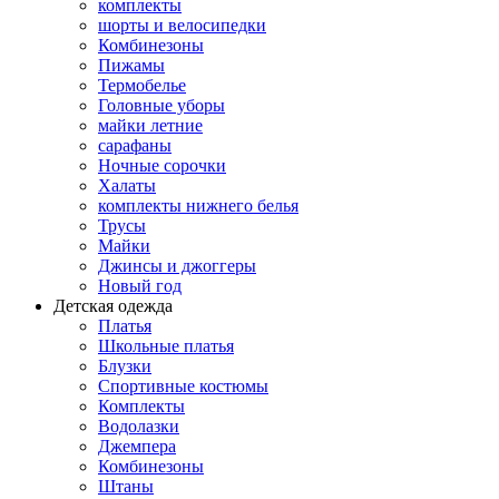
комплекты
шорты и велосипедки
Комбинезоны
Пижамы
Термобелье
Головные уборы
майки летние
сарафаны
Ночные сорочки
Халаты
комплекты нижнего белья
Трусы
Майки
Джинсы и джоггеры
Новый год
Детская одежда
Платья
Школьные платья
Блузки
Спортивные костюмы
Комплекты
Водолазки
Джемпера
Комбинезоны
Штаны