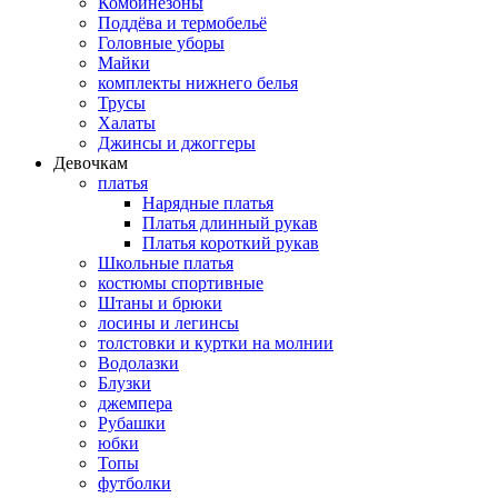
Комбинезоны
Поддёва и термобельё
Головные уборы
Майки
комплекты нижнего белья
Трусы
Халаты
Джинсы и джоггеры
Девочкам
платья
Нарядные платья
Платья длинный рукав
Платья короткий рукав
Школьные платья
костюмы спортивные
Штаны и брюки
лосины и легинсы
толстовки и куртки на молнии
Водолазки
Блузки
джемпера
Рубашки
юбки
Топы
футболки