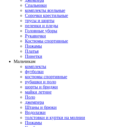
джемпера
Спальники
комплекты ясельные
Сорочки крестильные
трусы и шорты
пеленки и пледы
Головные уборы
Рукавички
Костюмы спортивные
Пижамы
Платья
Пинетки
Мальчикам
комплекты
футболки
костюмы спортивные
рубашки и поло
шорты и бриджи
майки летние
Поло
джемпера
Штаны и брюки
Водолазки
толстовки и куртки на молнии
Пижамы