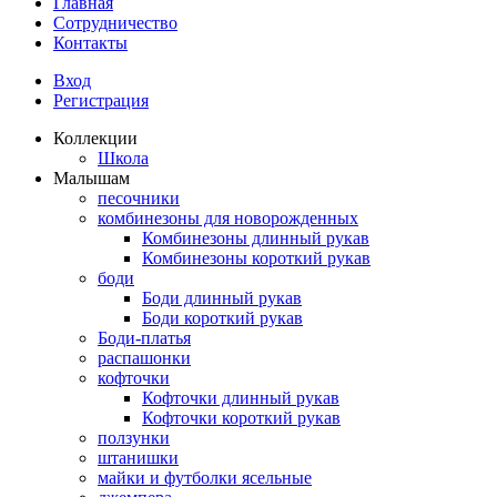
Главная
Сотрудничество
Контакты
Вход
Регистрация
Коллекции
Школа
Малышам
песочники
комбинезоны для новорожденных
Комбинезоны длинный рукав
Комбинезоны короткий рукав
боди
Боди длинный рукав
Боди короткий рукав
Боди-платья
распашонки
кофточки
Кофточки длинный рукав
Кофточки короткий рукав
ползунки
штанишки
майки и футболки ясельные