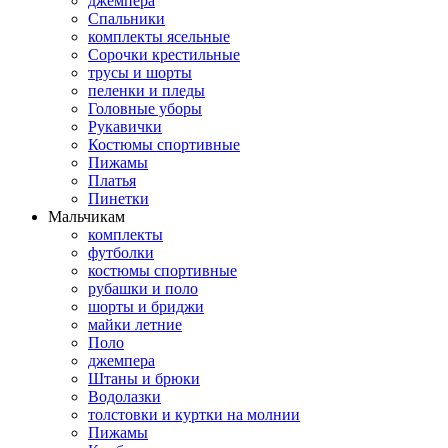
джемпера
Спальники
комплекты ясельные
Сорочки крестильные
трусы и шорты
пеленки и пледы
Головные уборы
Рукавички
Костюмы спортивные
Пижамы
Платья
Пинетки
Мальчикам
комплекты
футболки
костюмы спортивные
рубашки и поло
шорты и бриджи
майки летние
Поло
джемпера
Штаны и брюки
Водолазки
толстовки и куртки на молнии
Пижамы