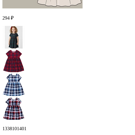
294 ₽
1338101401