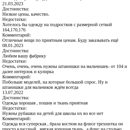
21.03.2023
Достоинства:
Низкие цены, качество.
Недостатки:
Хотелось бы одежду на подростков с размерной сеткой
164,170,176
Комментарий:
Отличные вещи по приятным ценам. Буду заказывать ещё
08.01.2023
Достоинства:
Любим вашу фабрику
Недостатки:
Очень, очень, очень нужны штанишки на мальчишек- от 104 и
далее интерлок и кулирка
Комментарий:
Побольше моделей, на которые большой спрос. Ну и
штанишки для мальчиков ждём всегда
13.07.2022
Достоинства:
Одежда хорошая , пошив и ткань приятная
Недостатки:
Нужны рубашки на детей для школы их во все нет
Комментарий:
Одежда вся суперская , брала костюм на флисе трехнитка он
просто классный , мягкая хорошая ткань , а флис на столько