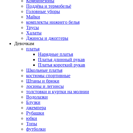
Комбинезоны
Поддёва и термобельё
Головные уборы
Майки
комплекты нижнего белья
Трусы
Халаты
Джинсы и джоггеры
Девочкам
платья
Нарядные платья
Платья длинный рукав
Платья короткий рукав
Школьные платья
костюмы спортивные
Штаны и брюки
лосины и легинсы
толстовки и куртки на молнии
Водолазки
Блузки
джемпера
Рубашки
юбки
Топы
футболки