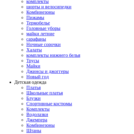
комплекты
шорты и велосипедки
Комбинезоны
Пижамы
Термобелье
Головные уборы
майки летние
сарафаны
Ночные сорочки
Халаты
комплекты нижнего белья
Трусы
Майки
Джинсы и джоггеры
Новый год
Детская одежда
Платья
Школьные платья
Блузки
Спортивные костюмы
Комплекты
Водолазки
Джемпера
Комбинезоны
Штаны