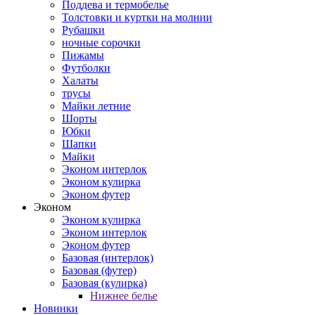
Поддева и термобелье
Толстовки и куртки на молнии
Рубашки
ночные сорочки
Пижамы
Футболки
Халаты
трусы
Майки летние
Шорты
Юбки
Шапки
Майки
Эконом интерлок
Эконом кулирка
Эконом футер
Эконом
Эконом кулирка
Эконом интерлок
Эконом футер
Базовая (интерлок)
Базовая (футер)
Базовая (кулирка)
Нижнее белье
Новинки