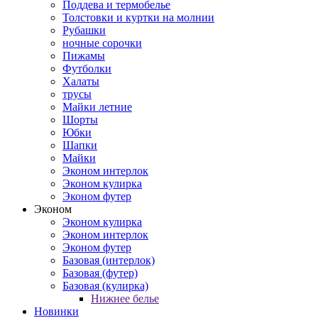
Поддева и термобелье
Толстовки и куртки на молнии
Рубашки
ночные сорочки
Пижамы
Футболки
Халаты
трусы
Майки летние
Шорты
Юбки
Шапки
Майки
Эконом интерлок
Эконом кулирка
Эконом футер
Эконом
Эконом кулирка
Эконом интерлок
Эконом футер
Базовая (интерлок)
Базовая (футер)
Базовая (кулирка)
Нижнее белье
Новинки