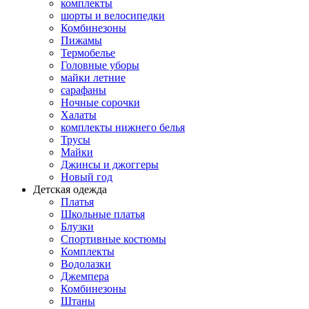
комплекты
шорты и велосипедки
Комбинезоны
Пижамы
Термобелье
Головные уборы
майки летние
сарафаны
Ночные сорочки
Халаты
комплекты нижнего белья
Трусы
Майки
Джинсы и джоггеры
Новый год
Детская одежда
Платья
Школьные платья
Блузки
Спортивные костюмы
Комплекты
Водолазки
Джемпера
Комбинезоны
Штаны