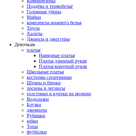
Комбинезоны
Поддёва и термобельё
Головные уборы
Майки
комплекты нижнего белья
Трусы
Халаты
Джинсы и джоггеры
Девочкам
платья
Нарядные платья
Платья длинный рукав
Платья короткий рукав
Школьные платья
костюмы спортивные
Штаны и брюки
лосины и легинсы
толстовки и куртки на молнии
Водолазки
Блузки
джемпера
Рубашки
юбки
Топы
футболки