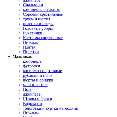
джемпера
Спальники
комплекты ясельные
Сорочки крестильные
трусы и шорты
пеленки и пледы
Головные уборы
Рукавички
Костюмы спортивные
Пижамы
Платья
Пинетки
Мальчикам
комплекты
футболки
костюмы спортивные
рубашки и поло
шорты и бриджи
майки летние
Поло
джемпера
Штаны и брюки
Водолазки
толстовки и куртки на молнии
Пижамы