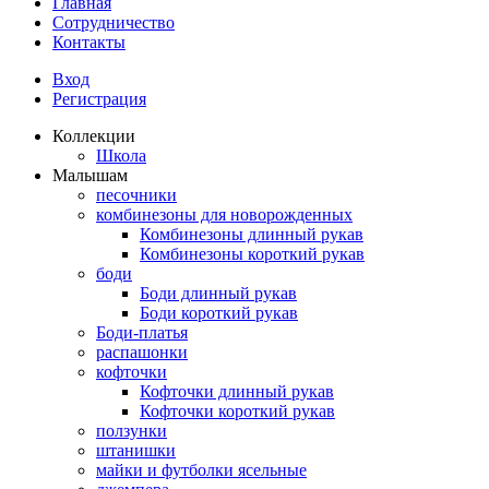
Главная
Сотрудничество
Контакты
Вход
Регистрация
Коллекции
Школа
Малышам
песочники
комбинезоны для новорожденных
Комбинезоны длинный рукав
Комбинезоны короткий рукав
боди
Боди длинный рукав
Боди короткий рукав
Боди-платья
распашонки
кофточки
Кофточки длинный рукав
Кофточки короткий рукав
ползунки
штанишки
майки и футболки ясельные