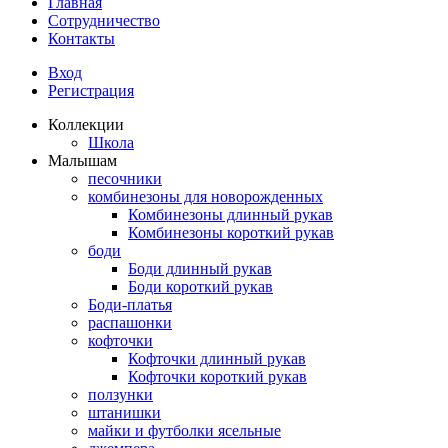
Главная
Сотрудничество
Контакты
Вход
Регистрация
Коллекции
Школа
Малышам
песочники
комбинезоны для новорожденных
Комбинезоны длинный рукав
Комбинезоны короткий рукав
боди
Боди длинный рукав
Боди короткий рукав
Боди-платья
распашонки
кофточки
Кофточки длинный рукав
Кофточки короткий рукав
ползунки
штанишки
майки и футболки ясельные