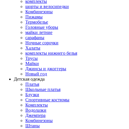
комплекты
шорты и велосипедки
Комбинезоны
Пижамы
Термобелье
Головные уборы
майки летние
сарафаны
Ночные сорочки
Халаты
комплекты нижнего белья
Трусы
Майки
Джинсы и джоггеры
Новый год
Детская одежда
Платья
Школьные платья
Блузки
Спортивные костюмы
Комплекты
Водолазки
Джемпера
Комбинезоны
Штаны