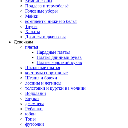
Комбинезоны
Поддёва и термобельё
Головные уборы
Майки
комплекты нижнего белья
Трусы
Халаты
Джинсы и джоггеры
Девочкам
платья
Нарядные платья
Платья длинный рукав
Платья короткий рукав
Школьные платья
костюмы спортивные
Штаны и брюки
лосины и легинсы
толстовки и куртки на молнии
Водолазки
Блузки
джемпера
Рубашки
юбки
Топы
футболки