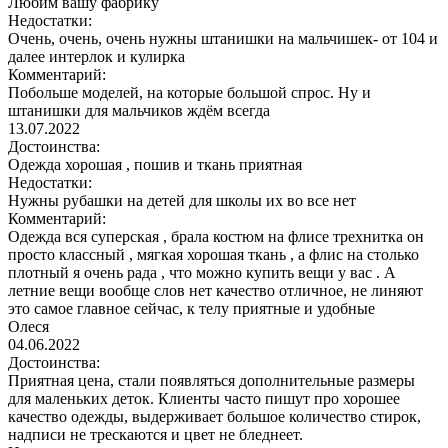
Любим вашу фабрику
Недостатки:
Очень, очень, очень нужны штанишки на мальчишек- от 104 и
далее интерлок и кулирка
Комментарий:
Побольше моделей, на которые большой спрос. Ну и
штанишки для мальчиков ждём всегда
13.07.2022
Достоинства:
Одежда хорошая , пошив и ткань приятная
Недостатки:
Нужны рубашки на детей для школы их во все нет
Комментарий:
Одежда вся суперская , брала костюм на флисе трехнитка он
просто классный , мягкая хорошая ткань , а флис на столько
плотный я очень рада , что можно купить вещи у вас . А
летние вещи вообще слов нет качество отличное, не линяют
это самое главное сейчас, к телу приятные и удобные
Олеся
04.06.2022
Достоинства:
Приятная цена, стали появляться дополнительные размеры
для маленьких деток. Клиенты часто пишут про хорошее
качество одежды, выдерживает большое количество стирок,
надписи не трескаются и цвет не бледнеет.