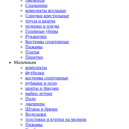
джемпера
Спальники
комплекты ясельные
Сорочки крестильные
трусы и шорты
пеленки и пледы
Головные уборы
Рукавички
Костюмы спортивные
Пижамы
Платья
Пинетки
Мальчикам
комплекты
футболки
костюмы спортивные
рубашки и поло
шорты и бриджи
майки летние
Поло
джемпера
Штаны и брюки
Водолазки
толстовки и куртки на молнии
Пижамы