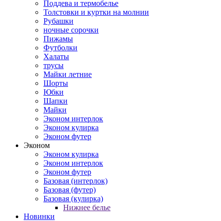
Поддева и термобелье
Толстовки и куртки на молнии
Рубашки
ночные сорочки
Пижамы
Футболки
Халаты
трусы
Майки летние
Шорты
Юбки
Шапки
Майки
Эконом интерлок
Эконом кулирка
Эконом футер
Эконом
Эконом кулирка
Эконом интерлок
Эконом футер
Базовая (интерлок)
Базовая (футер)
Базовая (кулирка)
Нижнее белье
Новинки