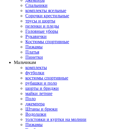
джемпера
Спальники
комплекты ясельные
Сорочки крестильные
трусы и шорты
пеленки и пледы
Головные уборы
Рукавички
Костюмы спортивные
Пижамы
Платья
Пинетки
Мальчикам
комплекты
футболки
костюмы спортивные
рубашки и поло
шорты и бриджи
майки летние
Поло
джемпера
Штаны и брюки
Водолазки
толстовки и куртки на молнии
Пижамы