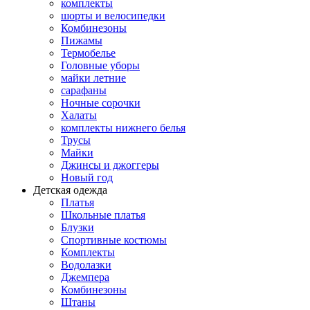
комплекты
шорты и велосипедки
Комбинезоны
Пижамы
Термобелье
Головные уборы
майки летние
сарафаны
Ночные сорочки
Халаты
комплекты нижнего белья
Трусы
Майки
Джинсы и джоггеры
Новый год
Детская одежда
Платья
Школьные платья
Блузки
Спортивные костюмы
Комплекты
Водолазки
Джемпера
Комбинезоны
Штаны