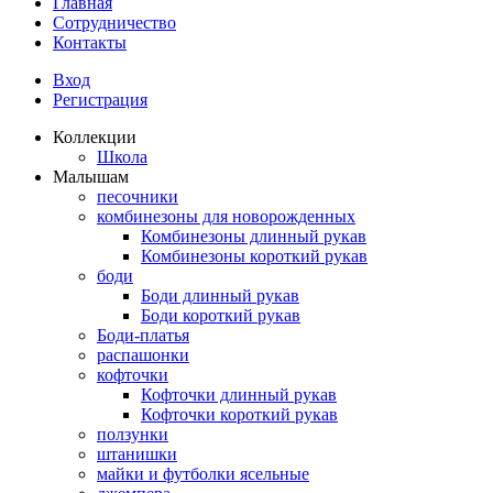
Главная
Сотрудничество
Контакты
Вход
Регистрация
Коллекции
Школа
Малышам
песочники
комбинезоны для новорожденных
Комбинезоны длинный рукав
Комбинезоны короткий рукав
боди
Боди длинный рукав
Боди короткий рукав
Боди-платья
распашонки
кофточки
Кофточки длинный рукав
Кофточки короткий рукав
ползунки
штанишки
майки и футболки ясельные