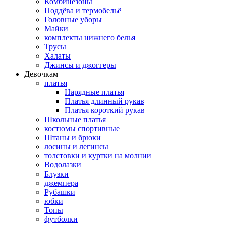
Комбинезоны
Поддёва и термобельё
Головные уборы
Майки
комплекты нижнего белья
Трусы
Халаты
Джинсы и джоггеры
Девочкам
платья
Нарядные платья
Платья длинный рукав
Платья короткий рукав
Школьные платья
костюмы спортивные
Штаны и брюки
лосины и легинсы
толстовки и куртки на молнии
Водолазки
Блузки
джемпера
Рубашки
юбки
Топы
футболки