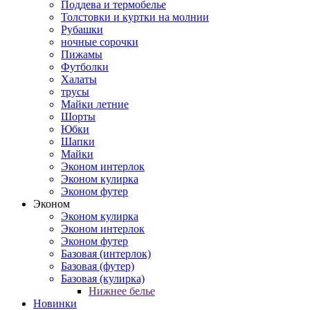
Поддева и термобелье
Толстовки и куртки на молнии
Рубашки
ночные сорочки
Пижамы
Футболки
Халаты
трусы
Майки летние
Шорты
Юбки
Шапки
Майки
Эконом интерлок
Эконом кулирка
Эконом футер
Эконом
Эконом кулирка
Эконом интерлок
Эконом футер
Базовая (интерлок)
Базовая (футер)
Базовая (кулирка)
Нижнее белье
Новинки