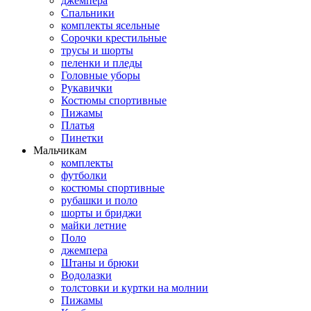
джемпера
Спальники
комплекты ясельные
Сорочки крестильные
трусы и шорты
пеленки и пледы
Головные уборы
Рукавички
Костюмы спортивные
Пижамы
Платья
Пинетки
Мальчикам
комплекты
футболки
костюмы спортивные
рубашки и поло
шорты и бриджи
майки летние
Поло
джемпера
Штаны и брюки
Водолазки
толстовки и куртки на молнии
Пижамы