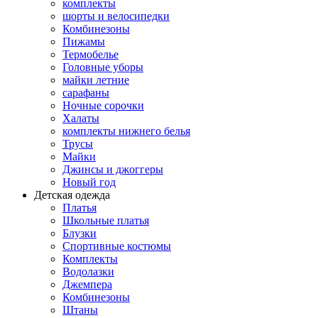
комплекты
шорты и велосипедки
Комбинезоны
Пижамы
Термобелье
Головные уборы
майки летние
сарафаны
Ночные сорочки
Халаты
комплекты нижнего белья
Трусы
Майки
Джинсы и джоггеры
Новый год
Детская одежда
Платья
Школьные платья
Блузки
Спортивные костюмы
Комплекты
Водолазки
Джемпера
Комбинезоны
Штаны