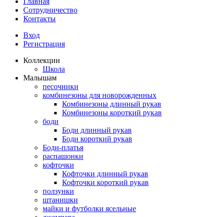
Главная
Сотрудничество
Контакты
Вход
Регистрация
Коллекции
Школа
Малышам
песочники
комбинезоны для новорожденных
Комбинезоны длинный рукав
Комбинезоны короткий рукав
боди
Боди длинный рукав
Боди короткий рукав
Боди-платья
распашонки
кофточки
Кофточки длинный рукав
Кофточки короткий рукав
ползунки
штанишки
майки и футболки ясельные