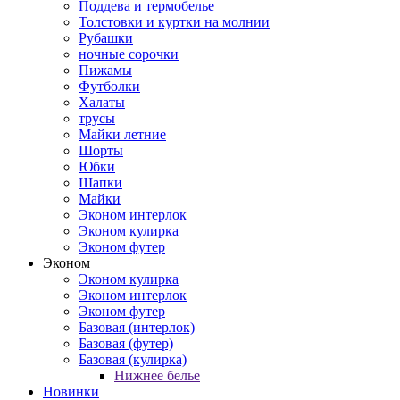
Поддева и термобелье
Толстовки и куртки на молнии
Рубашки
ночные сорочки
Пижамы
Футболки
Халаты
трусы
Майки летние
Шорты
Юбки
Шапки
Майки
Эконом интерлок
Эконом кулирка
Эконом футер
Эконом
Эконом кулирка
Эконом интерлок
Эконом футер
Базовая (интерлок)
Базовая (футер)
Базовая (кулирка)
Нижнее белье
Новинки