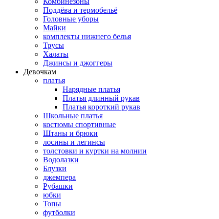
Комбинезоны
Поддёва и термобельё
Головные уборы
Майки
комплекты нижнего белья
Трусы
Халаты
Джинсы и джоггеры
Девочкам
платья
Нарядные платья
Платья длинный рукав
Платья короткий рукав
Школьные платья
костюмы спортивные
Штаны и брюки
лосины и легинсы
толстовки и куртки на молнии
Водолазки
Блузки
джемпера
Рубашки
юбки
Топы
футболки