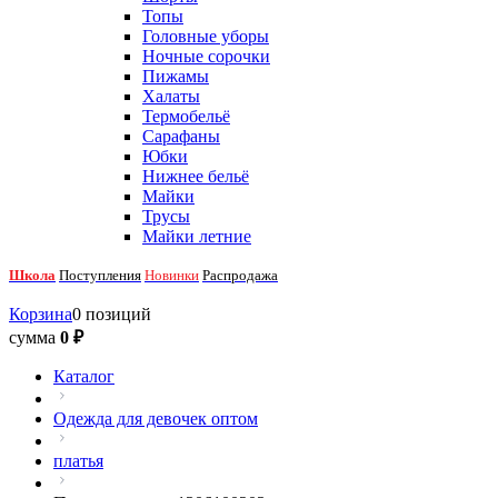
Топы
Головные уборы
Ночные сорочки
Пижамы
Халаты
Термобельё
Сарафаны
Юбки
Нижнее бельё
Майки
Трусы
Майки летние
Школа
Поступления
Новинки
Распродажа
Корзина
0 позиций
сумма
0 ₽
Каталог
Одежда для девочек оптом
платья