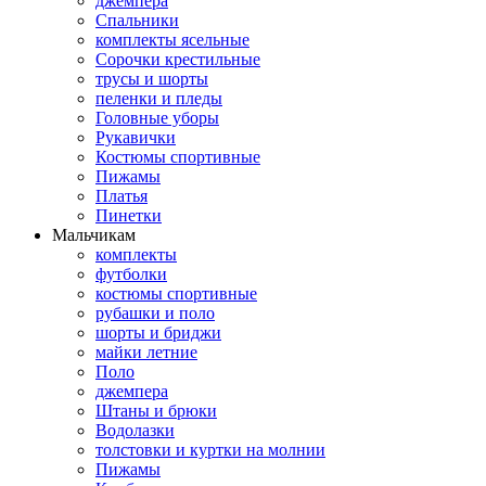
джемпера
Спальники
комплекты ясельные
Сорочки крестильные
трусы и шорты
пеленки и пледы
Головные уборы
Рукавички
Костюмы спортивные
Пижамы
Платья
Пинетки
Мальчикам
комплекты
футболки
костюмы спортивные
рубашки и поло
шорты и бриджи
майки летние
Поло
джемпера
Штаны и брюки
Водолазки
толстовки и куртки на молнии
Пижамы