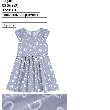
74 (48)
80-86 (52)
92-98 (56)
Добавить все размеры
Купить