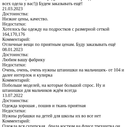
всех одела у вас!)) Будем заказывать ещё!
21.03.2023
Достоинства:
Низкие цены, качество.
Недостатки:
Хотелось бы одежду на подростков с размерной сеткой
164,170,176
Комментарий:
Отличные вещи по приятным ценам. Буду заказывать ещё
08.01.2023
Достоинства:
Любим вашу фабрику
Недостатки:
Очень, очень, очень нужны штанишки на мальчишек- от 104 и
далее интерлок и кулирка
Комментарий:
Побольше моделей, на которые большой спрос. Ну и
штанишки для мальчиков ждём всегда
13.07.2022
Достоинства:
Одежда хорошая , пошив и ткань приятная
Недостатки:
Нужны рубашки на детей для школы их во все нет
Комментарий:
Одежда вся суперская , брала костюм на флисе трехнитка он