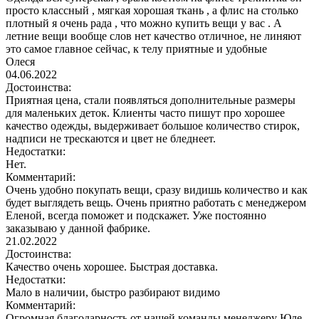
просто классный , мягкая хорошая ткань , а флис на столько
плотный я очень рада , что можно купить вещи у вас . А
летние вещи вообще слов нет качество отличное, не линяют
это самое главное сейчас, к телу приятные и удобные
Олеся
04.06.2022
Достоинства:
Приятная цена, стали появляться дополнительные размеры
для маленьких деток. Клиенты часто пишут про хорошее
качество одежды, выдерживает большое количество стирок,
надписи не трескаются и цвет не бледнеет.
Недостатки:
Нет.
Комментарий:
Очень удобно покупать вещи, сразу видишь количество и как
будет выглядеть вещь. Очень приятно работать с менеджером
Еленой, всегда поможет и подскажет. Уже постоянно
заказываю у данной фабрике.
21.02.2022
Достоинства:
Качество очень хорошее. Быстрая доставка.
Недостатки:
Мало в наличии, быстро разбирают видимо
Комментарий:
Огромная благодарность от нашей команды менеджеру Юле.