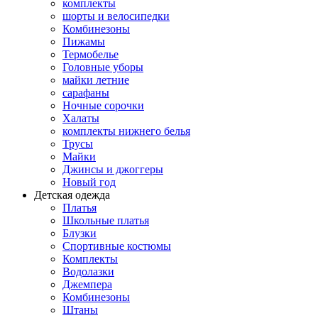
комплекты
шорты и велосипедки
Комбинезоны
Пижамы
Термобелье
Головные уборы
майки летние
сарафаны
Ночные сорочки
Халаты
комплекты нижнего белья
Трусы
Майки
Джинсы и джоггеры
Новый год
Детская одежда
Платья
Школьные платья
Блузки
Спортивные костюмы
Комплекты
Водолазки
Джемпера
Комбинезоны
Штаны