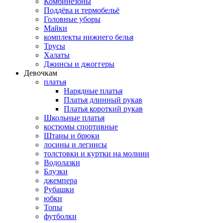
Комбинезоны
Поддёва и термобельё
Головные уборы
Майки
комплекты нижнего белья
Трусы
Халаты
Джинсы и джоггеры
Девочкам
платья
Нарядные платья
Платья длинный рукав
Платья короткий рукав
Школьные платья
костюмы спортивные
Штаны и брюки
лосины и легинсы
толстовки и куртки на молнии
Водолазки
Блузки
джемпера
Рубашки
юбки
Топы
футболки