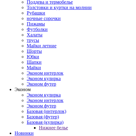
Поддева и термобелье
Толстовки и куртки на молнии
Рубашки
ночные сорочки
Пижамы
Футболки
Халаты
трусы
Майки летние
Шорты
Юбки
Шапки
Майки
Эконом интерлок
Эконом кулирка
Эконом футер
Эконом
Эконом кулирка
Эконом интерлок
Эконом футер
Базовая (интерлок)
Базовая (футер)
Базовая (кулирка)
Нижнее белье
Новинки