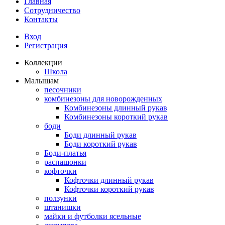
Главная
Сотрудничество
Контакты
Вход
Регистрация
Коллекции
Школа
Малышам
песочники
комбинезоны для новорожденных
Комбинезоны длинный рукав
Комбинезоны короткий рукав
боди
Боди длинный рукав
Боди короткий рукав
Боди-платья
распашонки
кофточки
Кофточки длинный рукав
Кофточки короткий рукав
ползунки
штанишки
майки и футболки ясельные