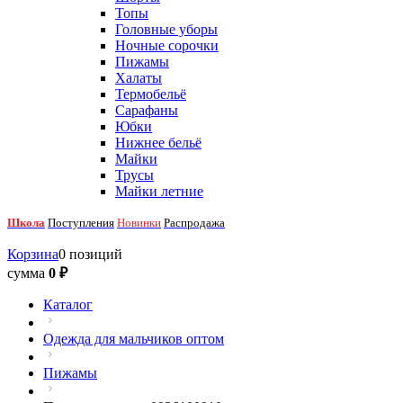
Топы
Головные уборы
Ночные сорочки
Пижамы
Халаты
Термобельё
Сарафаны
Юбки
Нижнее бельё
Майки
Трусы
Майки летние
Школа
Поступления
Новинки
Распродажа
Корзина
0 позиций
сумма
0 ₽
Каталог
Одежда для мальчиков оптом
Пижамы