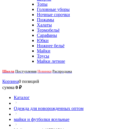
Топы
Головные уборы
Ночные сорочки
Пижамы
Халаты
Термобельё
Сарафаны
Юбки
Нижнее бельё
Майки
Трусы
Майки летние
Школа
Поступления
Новинки
Распродажа
Корзина
0 позиций
сумма
0 ₽
Каталог
Одежда для новорожденных оптом
майки и футболки ясельные