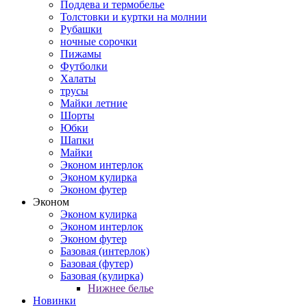
Поддева и термобелье
Толстовки и куртки на молнии
Рубашки
ночные сорочки
Пижамы
Футболки
Халаты
трусы
Майки летние
Шорты
Юбки
Шапки
Майки
Эконом интерлок
Эконом кулирка
Эконом футер
Эконом
Эконом кулирка
Эконом интерлок
Эконом футер
Базовая (интерлок)
Базовая (футер)
Базовая (кулирка)
Нижнее белье
Новинки