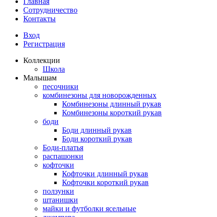
Главная
Сотрудничество
Контакты
Вход
Регистрация
Коллекции
Школа
Малышам
песочники
комбинезоны для новорожденных
Комбинезоны длинный рукав
Комбинезоны короткий рукав
боди
Боди длинный рукав
Боди короткий рукав
Боди-платья
распашонки
кофточки
Кофточки длинный рукав
Кофточки короткий рукав
ползунки
штанишки
майки и футболки ясельные