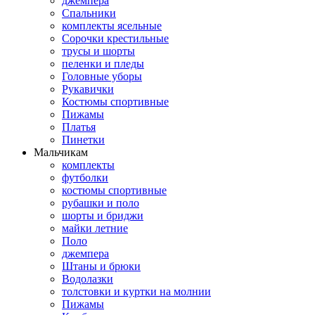
джемпера
Спальники
комплекты ясельные
Сорочки крестильные
трусы и шорты
пеленки и пледы
Головные уборы
Рукавички
Костюмы спортивные
Пижамы
Платья
Пинетки
Мальчикам
комплекты
футболки
костюмы спортивные
рубашки и поло
шорты и бриджи
майки летние
Поло
джемпера
Штаны и брюки
Водолазки
толстовки и куртки на молнии
Пижамы