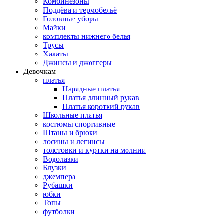
Комбинезоны
Поддёва и термобельё
Головные уборы
Майки
комплекты нижнего белья
Трусы
Халаты
Джинсы и джоггеры
Девочкам
платья
Нарядные платья
Платья длинный рукав
Платья короткий рукав
Школьные платья
костюмы спортивные
Штаны и брюки
лосины и легинсы
толстовки и куртки на молнии
Водолазки
Блузки
джемпера
Рубашки
юбки
Топы
футболки