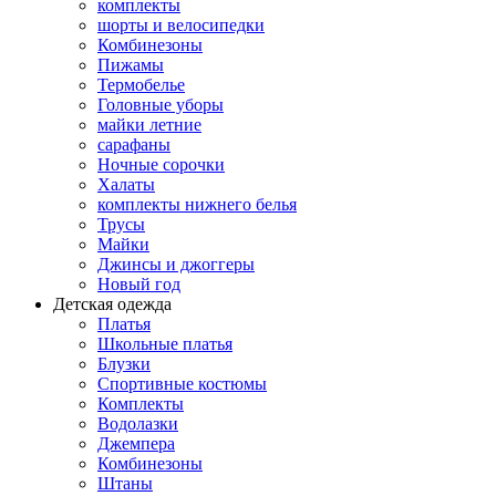
комплекты
шорты и велосипедки
Комбинезоны
Пижамы
Термобелье
Головные уборы
майки летние
сарафаны
Ночные сорочки
Халаты
комплекты нижнего белья
Трусы
Майки
Джинсы и джоггеры
Новый год
Детская одежда
Платья
Школьные платья
Блузки
Спортивные костюмы
Комплекты
Водолазки
Джемпера
Комбинезоны
Штаны