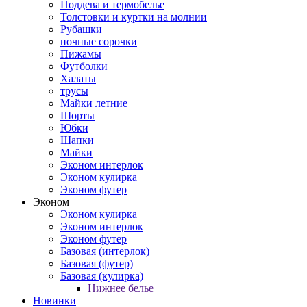
Поддева и термобелье
Толстовки и куртки на молнии
Рубашки
ночные сорочки
Пижамы
Футболки
Халаты
трусы
Майки летние
Шорты
Юбки
Шапки
Майки
Эконом интерлок
Эконом кулирка
Эконом футер
Эконом
Эконом кулирка
Эконом интерлок
Эконом футер
Базовая (интерлок)
Базовая (футер)
Базовая (кулирка)
Нижнее белье
Новинки