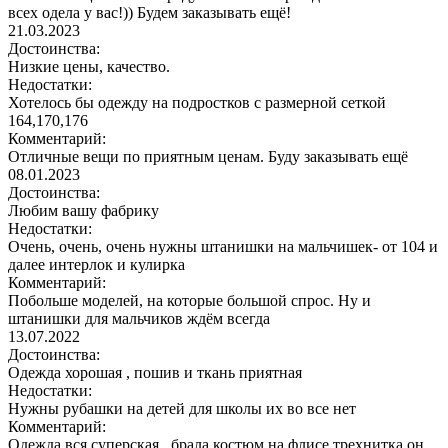
всех одела у вас!)) Будем заказывать ещё!
21.03.2023
Достоинства:
Низкие цены, качество.
Недостатки:
Хотелось бы одежду на подростков с размерной сеткой
164,170,176
Комментарий:
Отличные вещи по приятным ценам. Буду заказывать ещё
08.01.2023
Достоинства:
Любим вашу фабрику
Недостатки:
Очень, очень, очень нужны штанишки на мальчишек- от 104 и
далее интерлок и кулирка
Комментарий:
Побольше моделей, на которые большой спрос. Ну и
штанишки для мальчиков ждём всегда
13.07.2022
Достоинства:
Одежда хорошая , пошив и ткань приятная
Недостатки:
Нужны рубашки на детей для школы их во все нет
Комментарий:
Одежда вся суперская , брала костюм на флисе трехнитка он