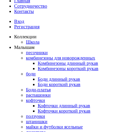
Главная
Сотрудничество
Контакты
Вход
Регистрация
Коллекции
Школа
Малышам
песочники
комбинезоны для новорожденных
Комбинезоны длинный рукав
Комбинезоны короткий рукав
боди
Боди длинный рукав
Боди короткий рукав
Боди-платья
распашонки
кофточки
Кофточки длинный рукав
Кофточки короткий рукав
ползунки
штанишки
майки и футболки ясельные