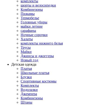
комплекты
шорты и велосипедки
Комбинезоны
Пижамы
Термобелье
Головные уборы
майки летние
сарафаны
Ночные сорочки
Халаты
комплекты нижнего белья
Трусы
Майки
Джинсы и джоггеры
Новый год
Детская одежда
Платья
Школьные платья
Блузки
Спортивные костюмы
Комплекты
Водолазки
Джемпера
Комбинезоны
Штаны