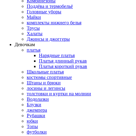
Комбинезоны
Поддёва и термобельё
Головные уборы
Майки
комплекты нижнего белья
Трусы
Халаты
Джинсы и джоггеры
Девочкам
платья
Нарядные платья
Платья длинный рукав
Платья короткий рукав
Школьные платья
костюмы спортивные
Штаны и брюки
лосины и легинсы
толстовки и куртки на молнии
Водолазки
Блузки
джемпера
Рубашки
юбки
Топы
футболки