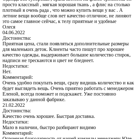
просто классный , мягкая хорошая ткань , а флис на столько
плотный я очень рада , что можно купить вещи у вас . А
летние вещи вообще слов нет качество отличное, не линяют
это самое главное сейчас, к телу приятные и удобные
Олеся
04.06.2022
Достоинства:
Приятная цена, стали появляться дополнительные размеры
для маленьких деток. Клиенты часто пишут про хорошее
качество одежды, выдерживает большое количество стирок,
надписи не трескаются и цвет не бледнеет.
Недостатки:
Нет.
Комментарий:
Очень удобно покупать вещи, сразу видишь количество и как
будет выглядеть вещь. Очень приятно работать с менеджером
Еленой, всегда поможет и подскажет. Уже постоянно
заказываю у данной фабрике.
21.02.2022
Достоинства:
Качество очень хорошее. Быстрая доставка.
Недостатки:
Мало в наличии, быстро разбирают видимо
Комментарий:
Огромная благодарность от нашей команды менеджеру Юле.