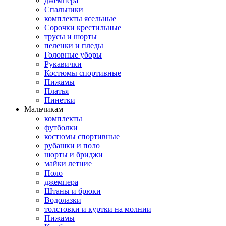
джемпера
Спальники
комплекты ясельные
Сорочки крестильные
трусы и шорты
пеленки и пледы
Головные уборы
Рукавички
Костюмы спортивные
Пижамы
Платья
Пинетки
Мальчикам
комплекты
футболки
костюмы спортивные
рубашки и поло
шорты и бриджи
майки летние
Поло
джемпера
Штаны и брюки
Водолазки
толстовки и куртки на молнии
Пижамы